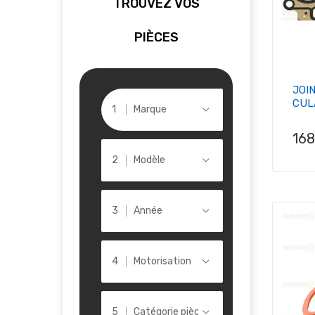
TROUVEZ VOS
PIÈCES
JOI
CULA
Marque
Pri
16
Modèle
Année
Motorisation
Catégorie pièce