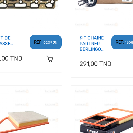
NT DE
KIT CHAINE
REF:
REF:
0209JN
160
SSE...
PARTNER
BERLINGO...
x
8,00 TND
Prix
291,00 TND