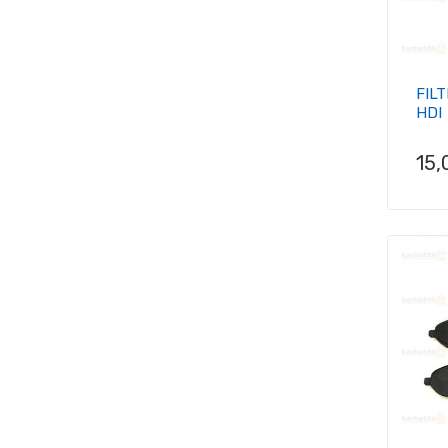
FILT
HDI
Pri
15,