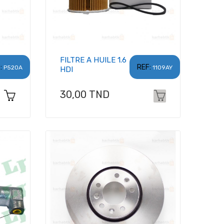
FILTRE A HUILE 1.6
:
REF:
P520A
1109AY
HDI
Prix
30,00 TND