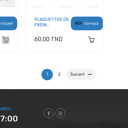
PLAQUETTES DE
REF:
P1008P
05P1460
FREIN...
Prix
60,00 TND
1
2
Suivant
AMEDI
17:00