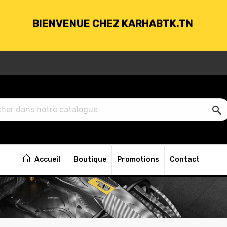
BIENVENUE CHEZ KARHABTK.TN
VRAISON GRATUITE À PARTIR DE 250DT D'ACH

BIENVENUE CHEZ KARHABTK.TN
Accueil
Boutique
Promotions
Contact
VRAISON GRATUITE À PARTIR DE 250DT D'ACH