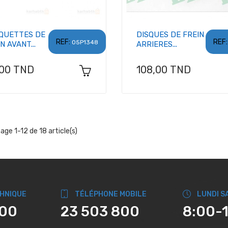
QUETTES DE
DISQUES DE FREIN
REF:
REF:
05P1348
N AVANT...
ARRIERES...
x
Prix
,00 TND
108,00 TND
hage 1-12 de 18 article(s)
CHNIQUE
TÉLÉPHONE MOBILE
LUNDI S
800
23 503 800
8:00-