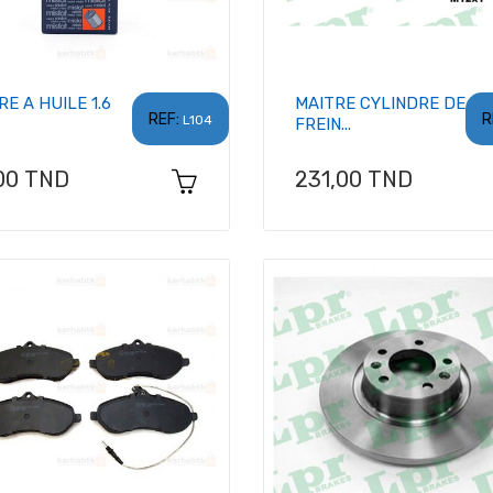
RE A HUILE 1.6
MAITRE CYLINDRE DE
REF:
R
L104
FREIN...
x
Prix
00 TND
231,00 TND