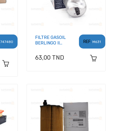
FILTRE GASOIL
REF:
8747480
M631
BERLINGO II...
Prix
63,00 TND