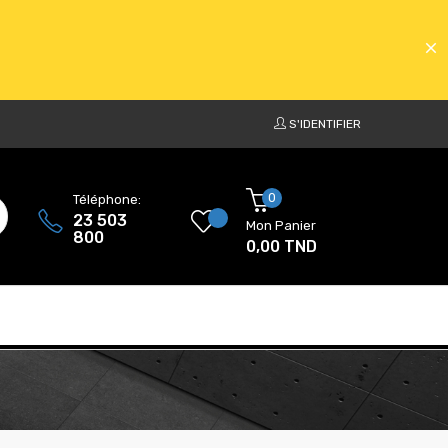
S'IDENTIFIER
ATS
0
Téléphone:
23 503
Mon Panier
800
0,00 TND
ATS