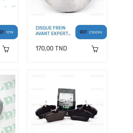
DISQUE FREIN
EF:
REF:
1719
C1009V
AVANT EXPERT...
Prix
170,00 TND