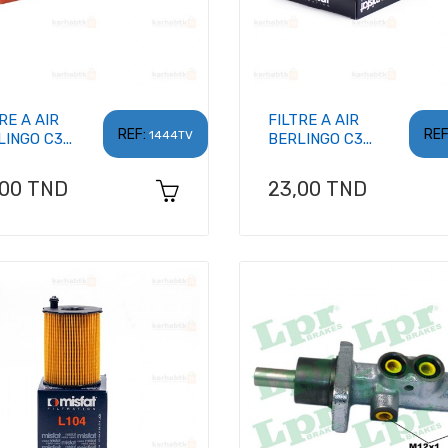
RE A AIR
FILTRE A AIR
REF:
REF
1444TV
INGO C3...
BERLINGO C3...
x
Prix
,00 TND
23,00 TND