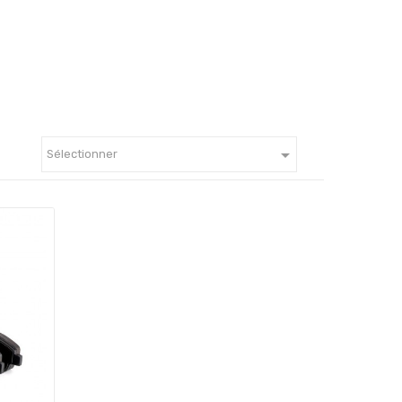

Sélectionner