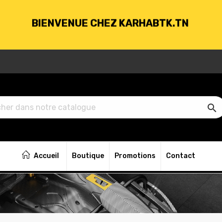
BIENVENUE CHEZ KARHABTK.TN
VRAISON GRATUITE À PARTIR DE 250DT D'ACH

BIENVENUE CHEZ KARHABTK.TN
Accueil
Boutique
Promotions
Contact
VRAISON GRATUITE À PARTIR DE 250DT D'ACH