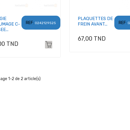
GIE
PLAQUETTES DE
REF:
REF:
0242129525
G
UMAGE C-
FREIN AVANT...
EE...
Prix
67,00 TND
x
00 TND
hage 1-2 de 2 article(s)