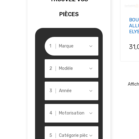
PIÈCES
BOU
ALL
ELYS
Pri
31,
Marque
Modèle
Affic
Année
Motorisation
Catégorie pièce