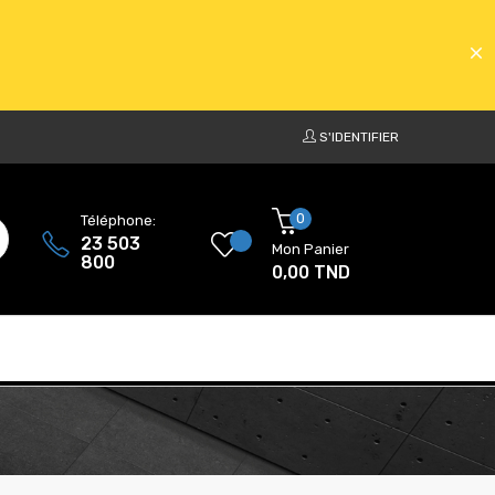
S'IDENTIFIER
ATS
0
Téléphone:
23 503
Mon Panier
800
0,00 TND
ATS