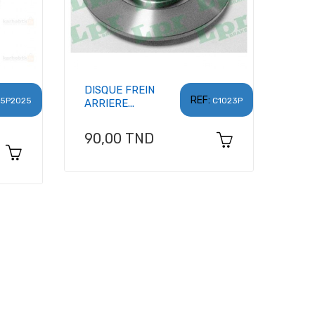
DISQUE FREIN
REF:
5P2025
C1023P
ARRIERE...
Prix
90,00 TND