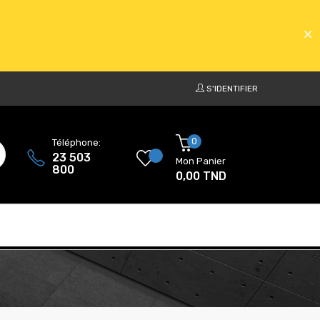
S'IDENTIFIER
ATS
0
Téléphone:
23 503
Mon Panier
800
0,00 TND
ATS