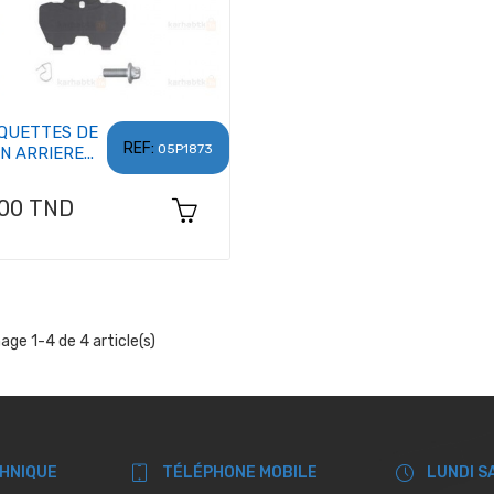
QUETTES DE
REF:
05P1873
N ARRIERE...
x
,00 TND
hage 1-4 de 4 article(s)
CHNIQUE
TÉLÉPHONE MOBILE
LUNDI S