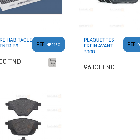
TRE HABITACLE
PLAQUETTES
REF:
REF:
HB215C
0
NER B9...
FREIN AVANT
3008...
x
,00 TND
Prix
96,00 TND