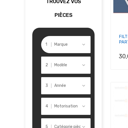
TROUVEZ VOS
PIÈCES
FIL
PART
Marque
Pri
30
Modèle
Année
Motorisation
Catégorie pièce