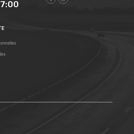
17:00
TE
sonnelles
des