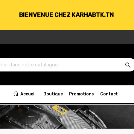
BIENVENUE CHEZ KARHABTK.TN
VRAISON GRATUITE À PARTIR DE 250DT D'ACH

BIENVENUE CHEZ KARHABTK.TN
Accueil
Boutique
Promotions
Contact
VRAISON GRATUITE À PARTIR DE 250DT D'ACH