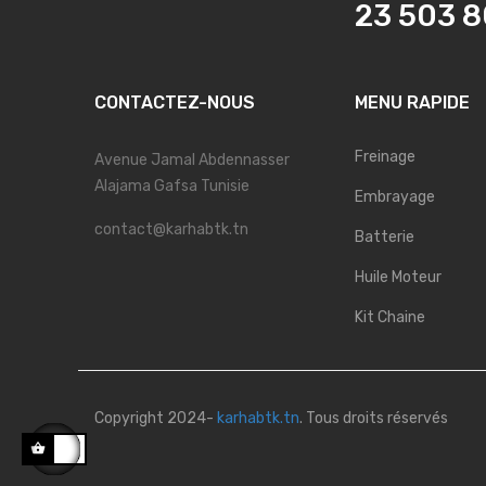
23 503 
CONTACTEZ-NOUS
MENU RAPIDE
Freinage
Avenue Jamal Abdennasser
Alajama Gafsa Tunisie
Embrayage
contact@karhabtk.tn
Batterie
Huile Moteur
Kit Chaine
Copyright 2024-
karhabtk.tn
. Tous droits réservés