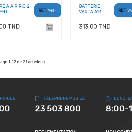
RE A AIR RIO 2
BATTERIE
REF:
REF:
P454
VA
NT...
VARTA A13...
x
Prix
,00 TND
313,00 TND
hage 1-12 de 21 article(s)
CHNIQUE
TÉLÉPHONE MOBILE
LUNDI S
800
23 503 800
8:00-