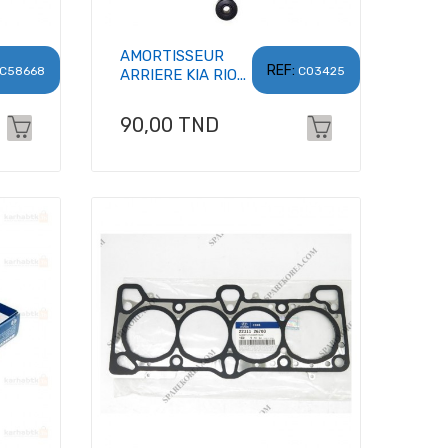
AMORTISSEUR
REF:
C58668
C03425
ARRIERE KIA RIO...
Prix
90,00 TND