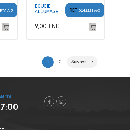
BOUGIE
REF:
RTA A13
0242229660
ALLUMAGE
Prix
9,00 TND
1
2
Suivant
AMEDI
17:00