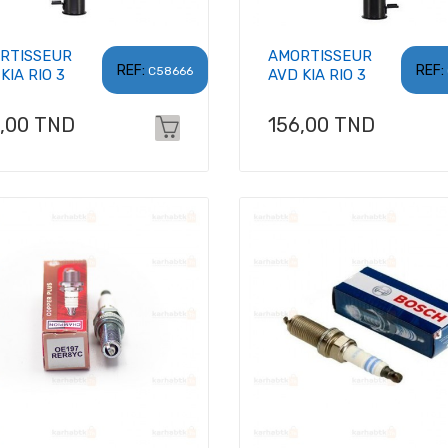
RTISSEUR
AMORTISSEUR
REF:
REF:
C58666
KIA RIO 3
AVD KIA RIO 3
x
Prix
6,00 TND
156,00 TND