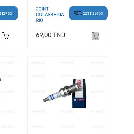
JOINT
REF:
2129521
2231126700
CULASSE KIA
RIO
Prix
69,00 TND