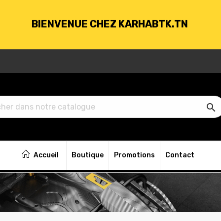
BIENVENUE CHEZ KARHABTK.TN
VRAISON GRATUITE À PARTIR DE 250DT D'ACH

BIENVENUE CHEZ KARHABTK.TN
Accueil
Boutique
Promotions
Contact
VRAISON GRATUITE À PARTIR DE 250DT D'ACH