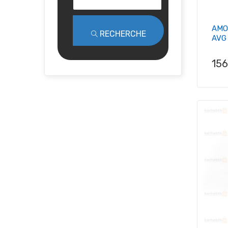
AMO
RECHERCHE
AVG 
Pri
15