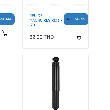
JEU DE
REF:
05P1744
09450
MACHOIRES RIO3 -
I20...
Prix
82,00 TND