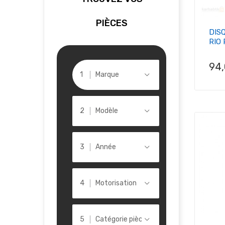
PIÈCES
DISQ
RIO R
Pri
94
Marque
Modèle
Année
Motorisation
Catégorie pièce