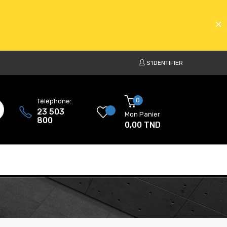
S'IDENTIFIER
ATS
0
Téléphone:
23 503
Mon Panier
800
0,00 TND
ATS