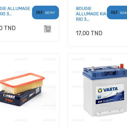
GIE ALLUMAGE
BOUGIE
REF:
REF:
OE197
024
IO 3...
ALLUMAGE KIA
RIO 3...
x
00 TND
Prix
17,00 TND