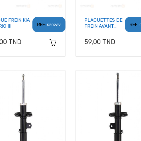
UE FREIN KIA
PLAQUETTES DE
REF:
REF:
K2026V
IO III
FREIN AVANT...
x
Prix
,00 TND
59,00 TND