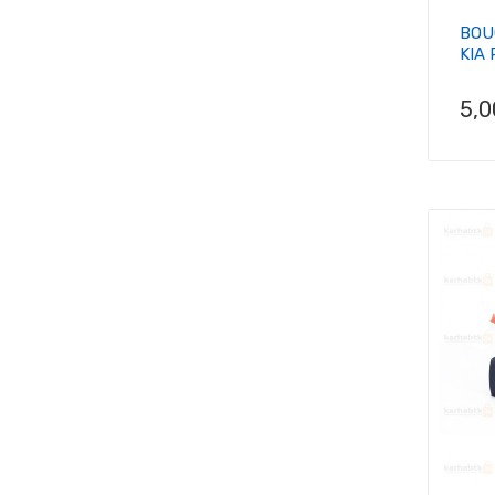
BOU
KIA R
Pri
5,