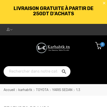
LIVRAISON GRATUITE À PARTIR DE
250DT D'ACHATS
BIENVENUE CHEZ KARHABTK.TN
0
LIVRAISON GRATUITE À PARTIR DE
250DT D'ACHATS

Accueil
karhabtk
TOYOTA
YARIS SEDAN
1.3