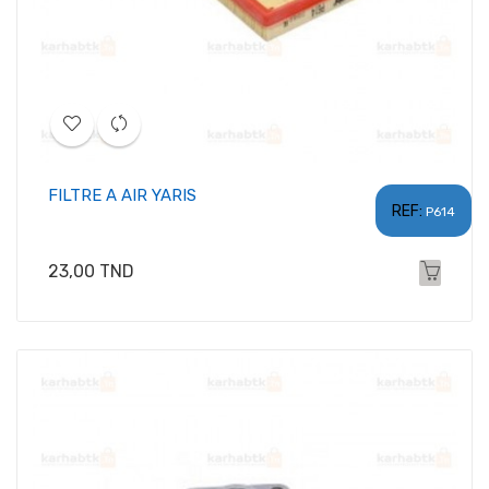
FILTRE A AIR YARIS
REF:
P614
Prix
23,00 TND