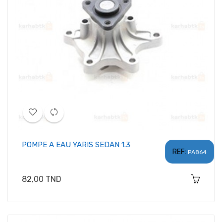
POMPE A EAU YARIS SEDAN 1.3
REF:
PA864
Prix
82,00 TND