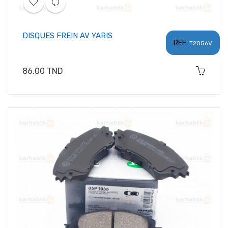
DISQUES FREIN AV YARIS
REF:
T2056V
Prix
86,00 TND