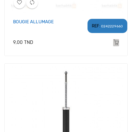
BOUGIE ALLUMAGE
REF:
0242229660
Prix
9,00 TND