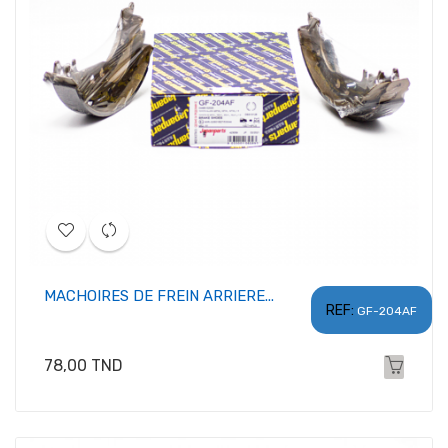
MACHOIRES DE FREIN ARRIERE...
REF:
GF-204AF
Prix
78,00 TND