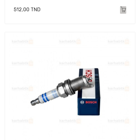
Prix
512,00 TND