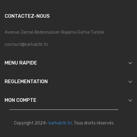
CONTACTEZ-NOUS
Avenue Jamal Abdennasser Alajama Gafsa Tunisie
contact@karhabtk.tn

MENU RAPIDE

REGLEMENTATION

MON COMPTE
Copyright 2024-
karhabtk.tn
. Tous droits réservés