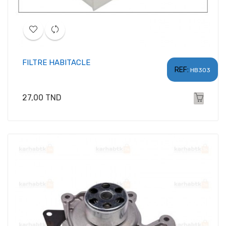
FILTRE HABITACLE
REF:
HB303
Prix
27,00 TND