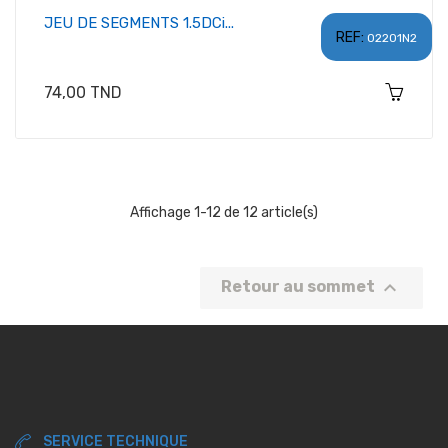
JEU DE SEGMENTS 1.5DCi...
REF:
02201N2
Prix
74,00 TND
Affichage 1-12 de 12 article(s)

Retour au sommet
SERVICE TECHNIQUE