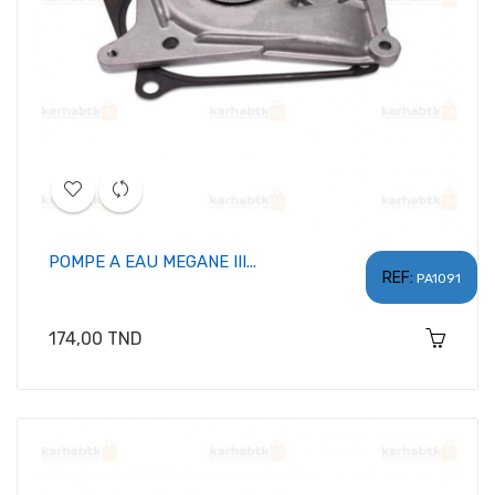
POMPE A EAU MEGANE III...
REF:
PA1091
Prix
174,00 TND