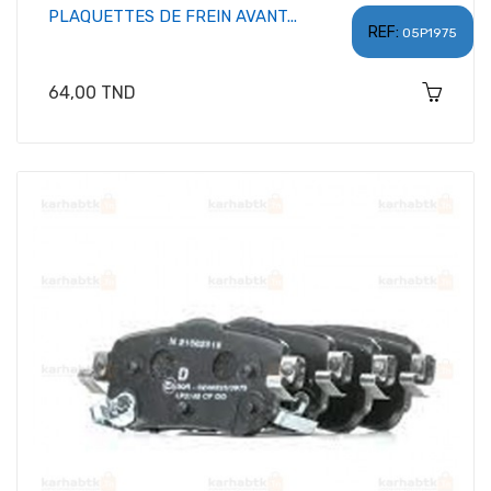
PLAQUETTES DE FREIN AVANT...
REF:
05P1975
Prix
64,00 TND