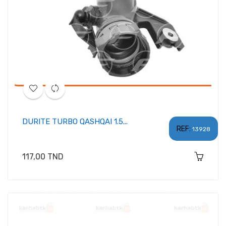
DURITE TURBO QASHQAI 1.5...
REF:
13928
Prix
117,00 TND