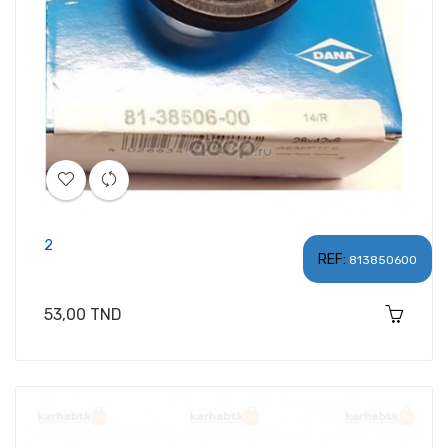
2
REF:
813850600
Prix
53,00 TND