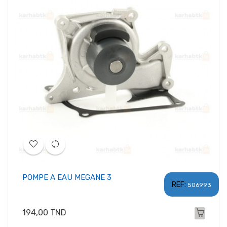
POMPE A EAU MEGANE 3
REF:
506993
Prix
194,00 TND