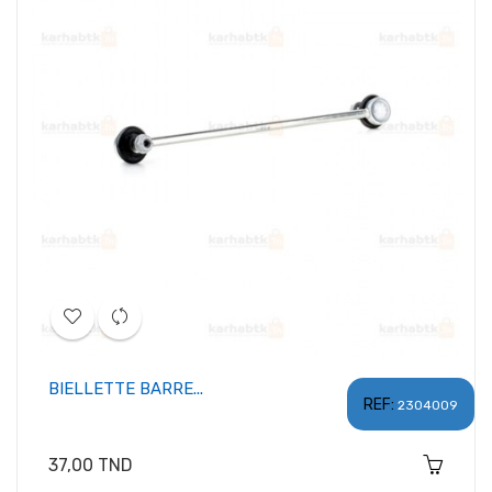
BIELLETTE BARRE...
REF:
2304009
Prix
37,00 TND