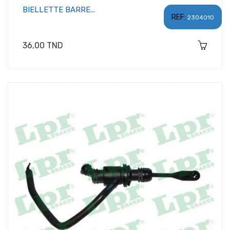
BIELLETTE BARRE...
REF:
2304010
Prix
36,00 TND