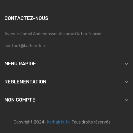
CONTACTEZ-NOUS
Avenue Jamal Abdennasser Alajama Gafsa Tunisie
contact@karhabtk.tn

MENU RAPIDE

REGLEMENTATION

MON COMPTE
Copyright 2024-
karhabtk.tn
. Tous droits réservés