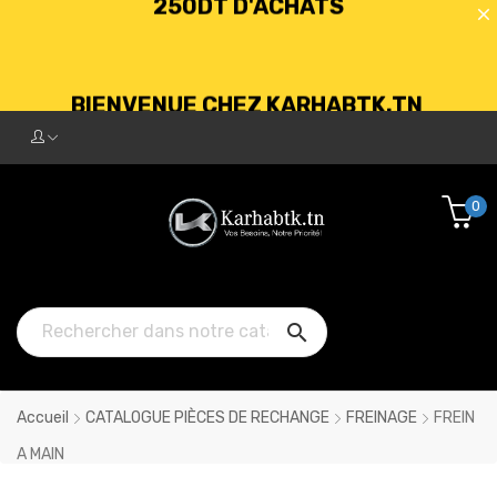
BIENVENUE CHEZ KARHABTK.TN
LIVRAISON GRATUITE À PARTIR DE
250DT D'ACHATS
0

Accueil
CATALOGUE PIÈCES DE RECHANGE
FREINAGE
FREIN
A MAIN