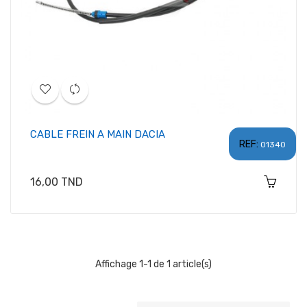
CABLE FREIN A MAIN DACIA
REF:
01340
Prix
16,00 TND
Affichage 1-1 de 1 article(s)