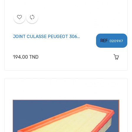
JOINT CULASSE PEUGEOT 306...
REF:
0209X7
Prix
194,00 TND