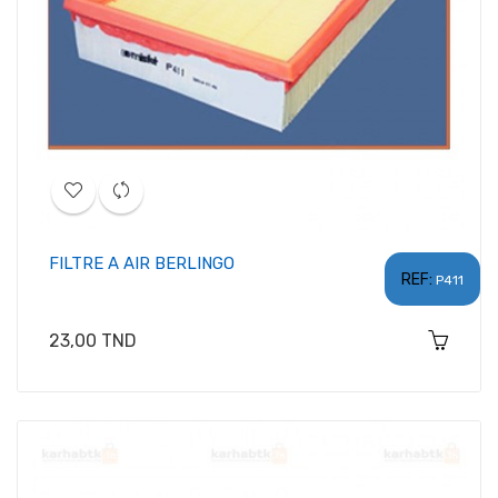
FILTRE A AIR BERLINGO
REF:
P411
Prix
23,00 TND