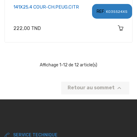
141X25.4 COUR-CH.PEUG.CITR
REF:
K035524XS
Prix
222,00 TND
Affichage 1-12 de 12 article(s)

Retour au sommet
SERVICE TECHNIQUE