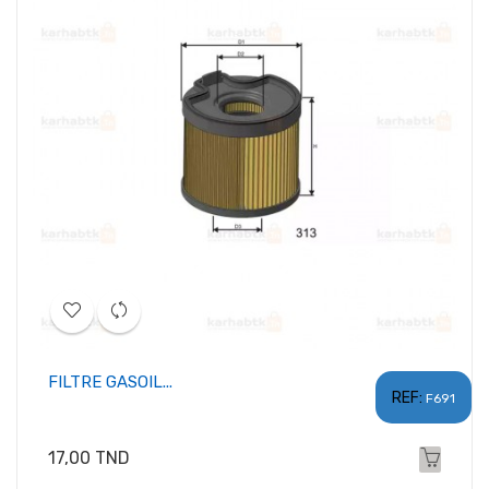
FILTRE GASOIL...
REF:
F691
Prix
17,00 TND