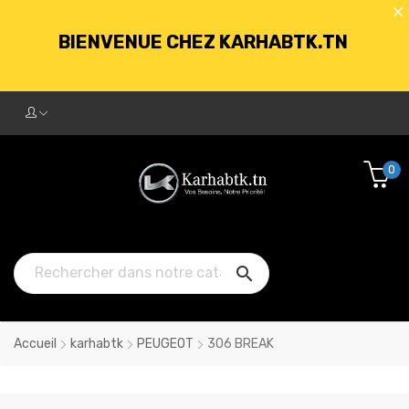
LIVRAISON GRATUITE À PARTIR DE
250DT D'ACHATS
BIENVENUE CHEZ KARHABTK.TN
0
LIVRAISON GRATUITE À PARTIR DE
250DT D'ACHATS

Accueil
karhabtk
PEUGEOT
306 BREAK