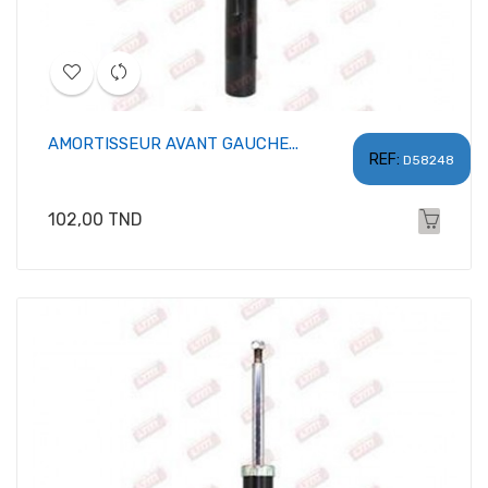
AMORTISSEUR AVANT GAUCHE...
REF:
D58248
Prix
102,00 TND