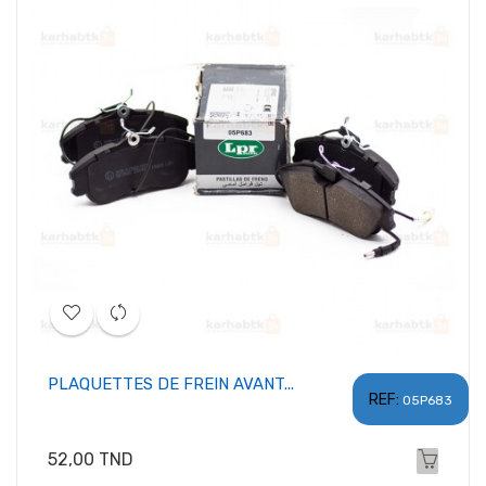
PLAQUETTES DE FREIN AVANT...
REF:
05P683
Prix
52,00 TND