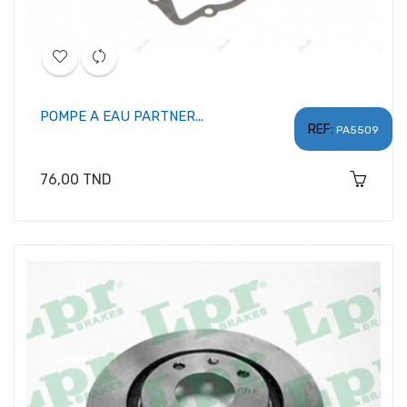
POMPE A EAU PARTNER...
REF:
PA5509
Prix
76,00 TND