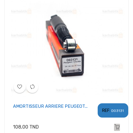
AMORTISSEUR ARRIERE PEUGEOT...
REF:
D03131
Prix
108,00 TND