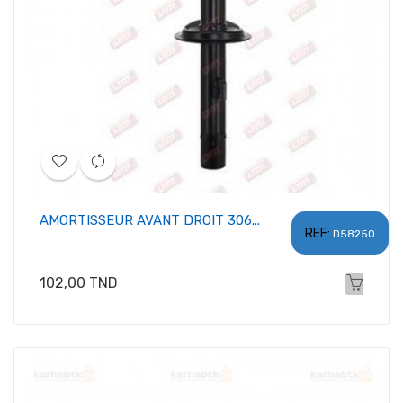
AMORTISSEUR AVANT DROIT 306...
REF:
D58250
Prix
102,00 TND