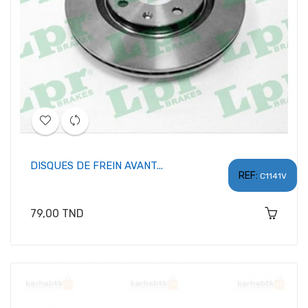
DISQUES DE FREIN AVANT...
REF:
C1141V
Prix
79,00 TND