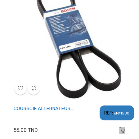
COURROIE ALTERNATEUR...
REF:
6PK1580
Prix
55,00 TND