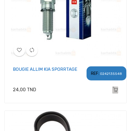
BOUGIE ALLIM KIA SPORRTAGE
REF:
0242135548
Prix
24,00 TND