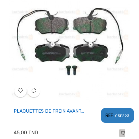
PLAQUETTES DE FREIN AVANT...
REF:
05P293
Prix
45,00 TND