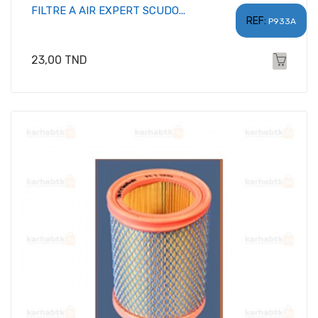
FILTRE A AIR EXPERT SCUDO...
REF:
P933A
Prix
23,00 TND