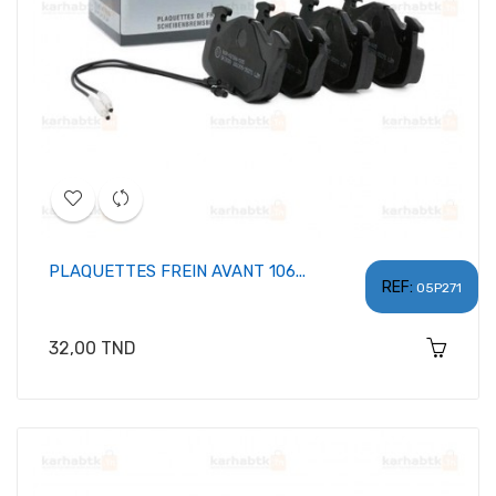
PLAQUETTES FREIN AVANT 106...
REF:
05P271
Prix
32,00 TND