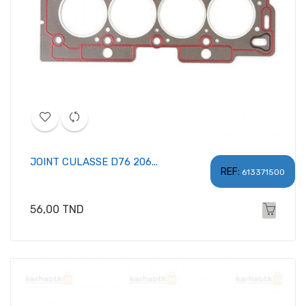
JOINT CULASSE D76 206...
REF:
613371500
Prix
56,00 TND