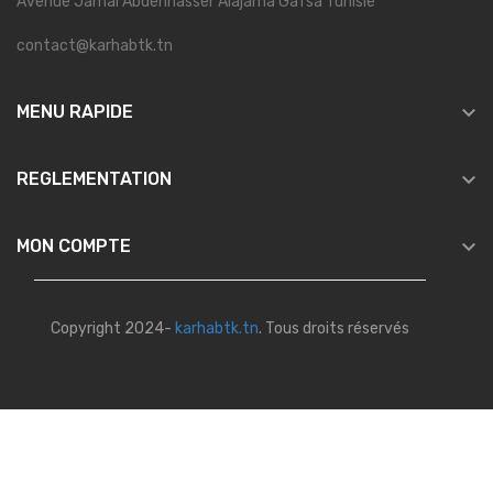
Avenue Jamal Abdennasser Alajama Gafsa Tunisie
contact@karhabtk.tn

MENU RAPIDE

REGLEMENTATION

MON COMPTE
Copyright 2024-
karhabtk.tn
. Tous droits réservés