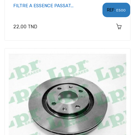
FILTRE A ESSENCE PASSAT...
REF:
E500
Prix
22,00 TND