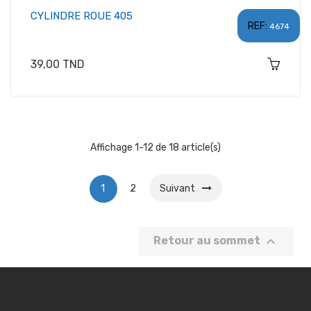
CYLINDRE ROUE 405
REF:
4674
Prix
39,00 TND
Affichage 1-12 de 18 article(s)
1
2
Suivant

Retour au sommet