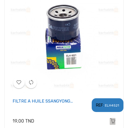
FILTRE A HUILE SSANGYONG...
REF:
ELH4521
Prix
19,00 TND