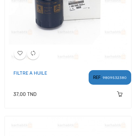
FILTRE A HUILE
REF:
9809532380
Prix
37,00 TND