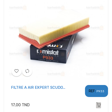
FILTRE A AIR EXPERT SCUDO...
REF:
P933
Prix
17,00 TND