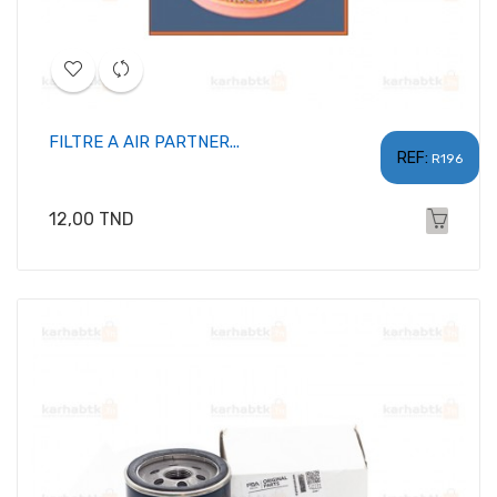
FILTRE A AIR PARTNER...
REF:
R196
Prix
12,00 TND