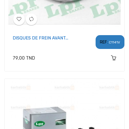
DISQUES DE FREIN AVANT...
REF:
C1141V
Prix
79,00 TND