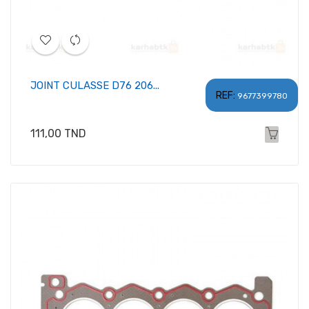
JOINT CULASSE D76 206...
REF:
9677399780
Prix
111,00 TND