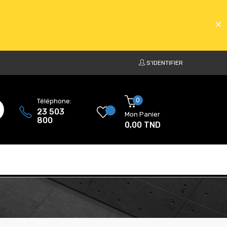
S'IDENTIFIER
ATS
0
Téléphone:
23 503
Mon Panier
800
0,00 TND
ATS