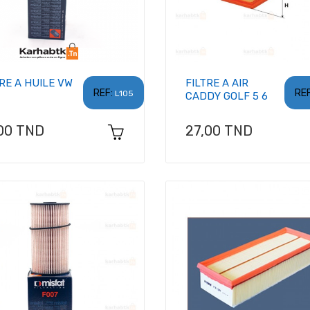
TRE A HUILE VW
FILTRE A AIR
REF:
REF
L105
CADDY GOLF 5 6
x
Prix
00 TND
27,00 TND