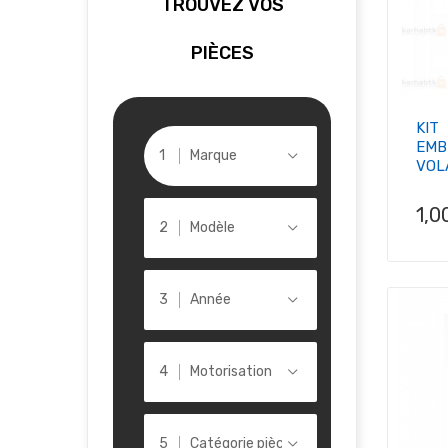
TROUVEZ VOS
PIÈCES
KIT
EMB
Marque
VOLA
Pri
1,0
Modèle
Année
Motorisation
Catégorie pièce