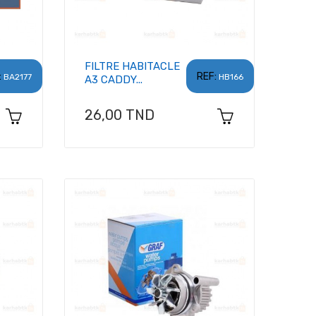
FILTRE HABITACLE
:
REF:
BA2177
HB166
A3 CADDY...
Prix
26,00 TND