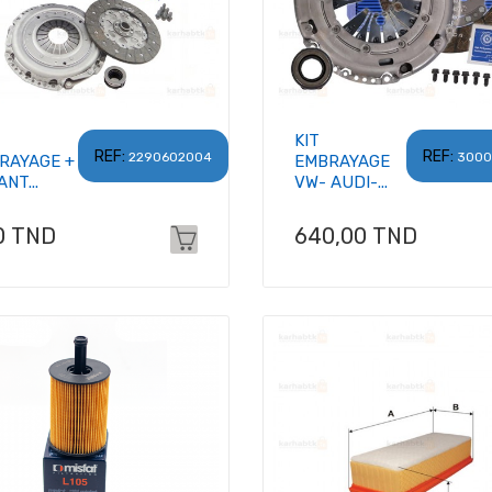
KIT
REF:
REF:
2290602004
3000
RAYAGE +
EMBRAYAGE
NT...
VW- AUDI-...
x
Prix
0 TND
640,00 TND