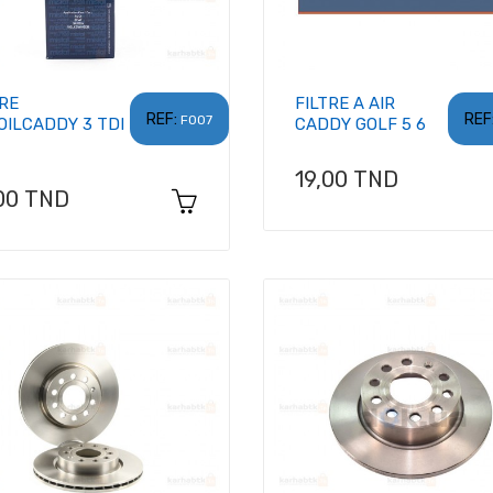
TRE
FILTRE A AIR
REF:
REF
F007
OILCADDY 3 TDI
CADDY GOLF 5 6
Prix
19,00 TND
x
00 TND