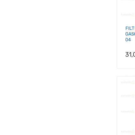
FIL
GAS
04
Pri
31,