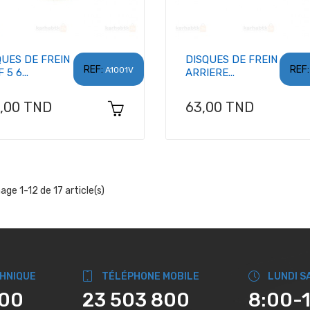
QUES DE FREIN
DISQUES DE FREIN
REF:
REF:
A1001V
 5 6...
ARRIERE...
x
Prix
2,00 TND
63,00 TND
hage 1-12 de 17 article(s)
CHNIQUE
TÉLÉPHONE MOBILE
LUNDI S
800
23 503 800
8:00-