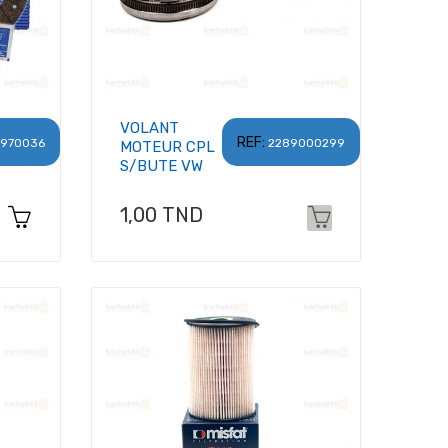
VOLANT
REF:
970036
2289000299
MOTEUR CPL
S/BUTE VW
Prix
1,00 TND