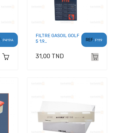
FILTRE GASOIL GOLF
:
REF:
P419A
F119
5 1.9...
Prix
31,00 TND