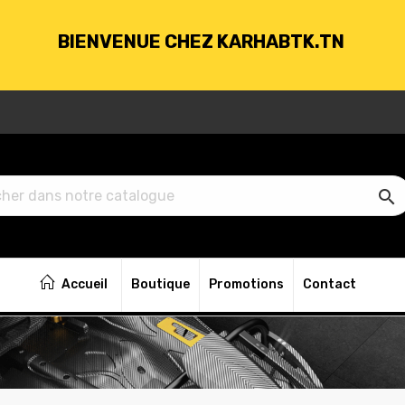
BIENVENUE CHEZ KARHABTK.TN
VRAISON GRATUITE À PARTIR DE 250DT D'ACH

BIENVENUE CHEZ KARHABTK.TN
Accueil
Boutique
Promotions
Contact
VRAISON GRATUITE À PARTIR DE 250DT D'ACH