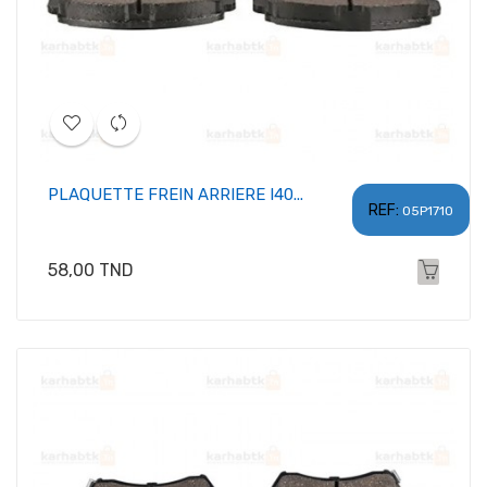
PLAQUETTE FREIN ARRIERE I40...
REF:
05P1710
Prix
58,00 TND