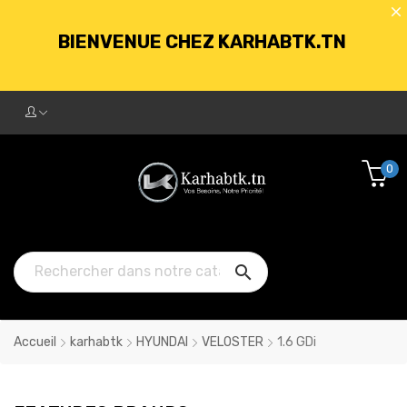
BIENVENUE CHEZ KARHABTK.TN
LIVRAISON GRATUITE À PARTIR DE
250DT D'ACHATS
0
BIENVENUE CHEZ KARHABTK.TN

LIVRAISON GRATUITE À PARTIR DE
250DT D'ACHATS
Accueil
karhabtk
HYUNDAI
VELOSTER
1.6 GDi