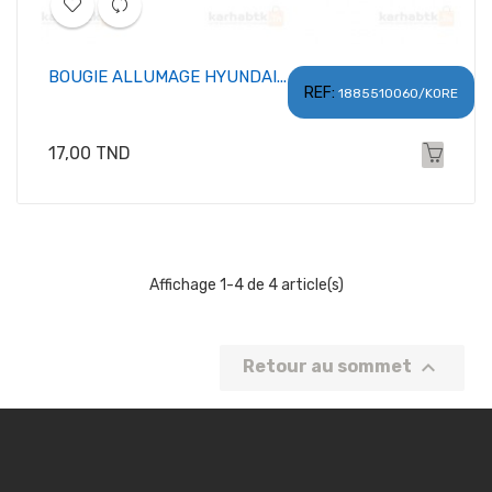
BOUGIE ALLUMAGE HYUNDAI...
REF:
1885510060/KORE
Prix
17,00 TND
Affichage 1-4 de 4 article(s)

Retour au sommet