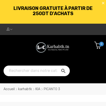
LIVRAISON GRATUITE À PARTIR DE
250DT D'ACHATS
BIENVENUE CHEZ KARHABTK.TN
0
LIVRAISON GRATUITE À PARTIR DE
250DT D'ACHATS

Accueil
karhabtk
KIA
PICANTO 3