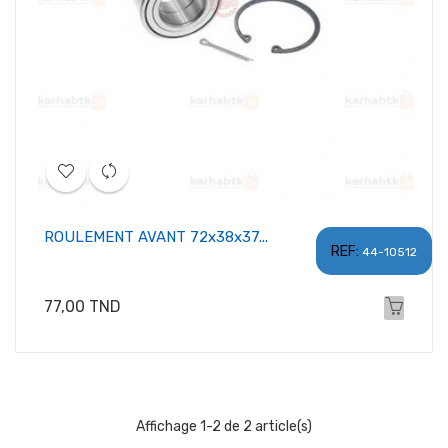
ROULEMENT AVANT 72x38x37...
REF:
44-10512
Prix
77,00 TND
Affichage 1-2 de 2 article(s)