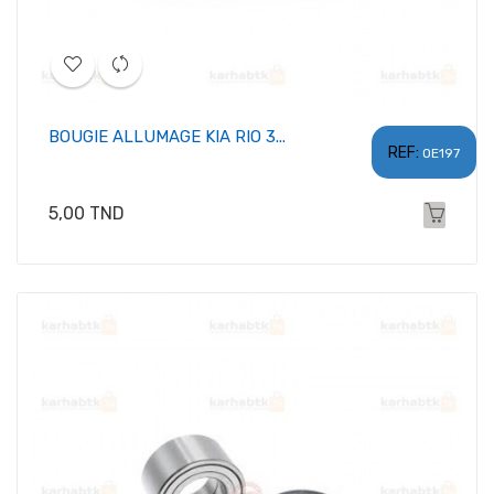
BOUGIE ALLUMAGE KIA RIO 3...
REF:
OE197
Prix
5,00 TND