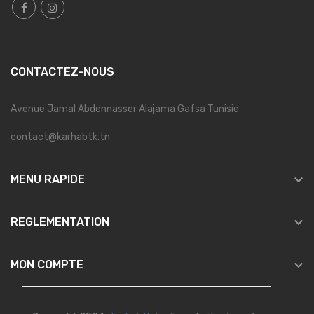
CONTACTEZ-NOUS
Avenue Jamal Abdennasser Alajama Gafsa Tunisie
contact@karhabtk.tn

MENU RAPIDE

REGLEMENTATION

MON COMPTE