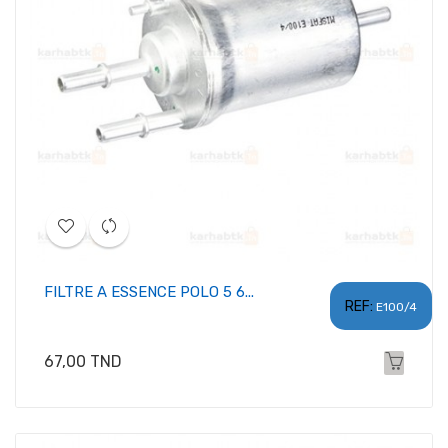
FILTRE A ESSENCE POLO 5 6...
REF:
E100/4
Prix
67,00 TND