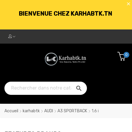
BIENVENUE CHEZ KARHABTK.TN
LIVRAISON GRATUITE À PARTIR DE
250DT D'ACHATS
0
BIENVENUE CHEZ KARHABTK.TN

LIVRAISON GRATUITE À PARTIR DE
250DT D'ACHATS
Accueil
karhabtk
AUDI
A3 SPORTBACK
1.6 i