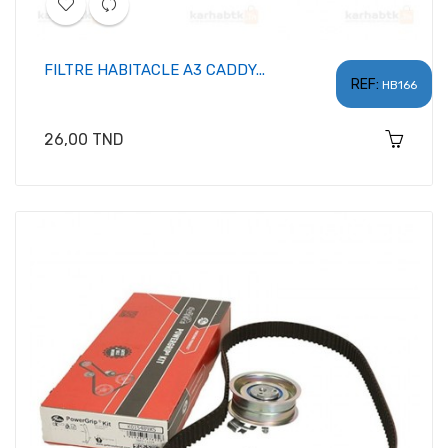
FILTRE HABITACLE A3 CADDY...
REF:
HB166
Prix
26,00 TND