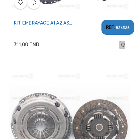
KIT EMBRAYAGE A1 A2 A3...
REF:
826326
Prix
311,00 TND