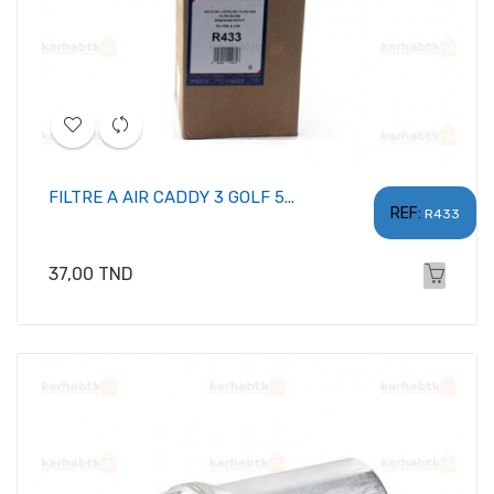
FILTRE A AIR CADDY 3 GOLF 5...
REF:
R433
Prix
37,00 TND