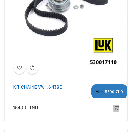
KIT CHAINE VW 1.6 138D
REF:
530017110
Prix
154,00 TND