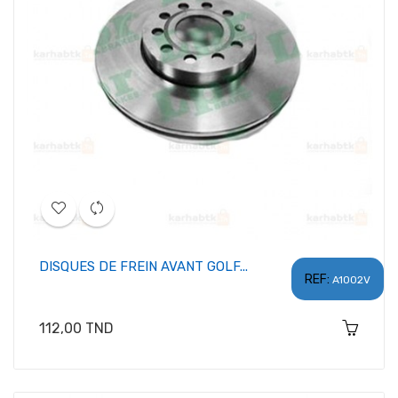
DISQUES DE FREIN AVANT GOLF...
REF:
A1002V
Prix
112,00 TND