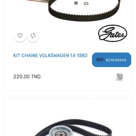
KIT CHAINE VOLKSWAGEN 1.6 138D
REF:
K015489XS
Prix
220,00 TND