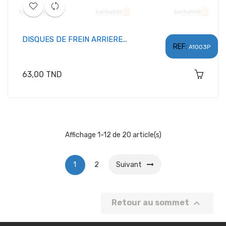
DISQUES DE FREIN ARRIERE...
REF:
A1003P
Prix
63,00 TND
Affichage 1-12 de 20 article(s)
1
2
Suivant

Retour au sommet