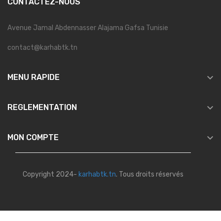
CONTACTEZ-NOUS
Avenue Jamal Abdennasser Alajama Gafsa Tunisie
contact@karhabtk.tn

MENU RAPIDE

REGLEMENTATION

MON COMPTE
Copyright 2024-
karhabtk.tn
. Tous droits réservés