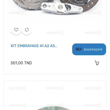
KIT EMBRAYAGE A1 A2 A3...
REF:
3000950019
Prix
501,00 TND