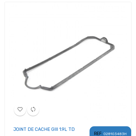
JOINT DE CACHE GIII 1.9L TD
REF:
028103483H