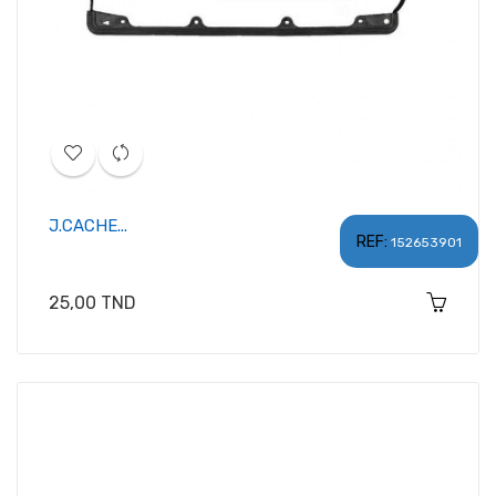
J.CACHE...
REF:
152653901
Prix
25,00 TND