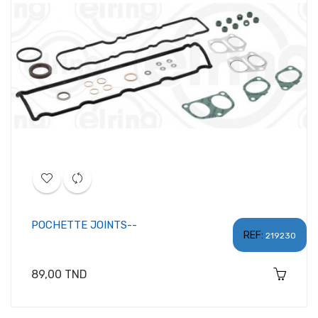
POCHETTE JOINTS--
REF:
219230
Prix
89,00 TND