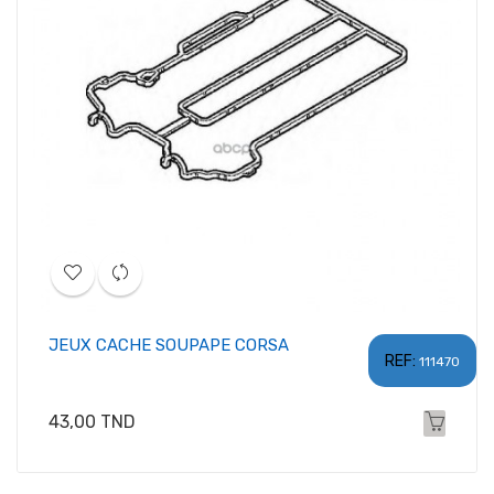
JEUX CACHE SOUPAPE CORSA
REF:
111470
Prix
43,00 TND