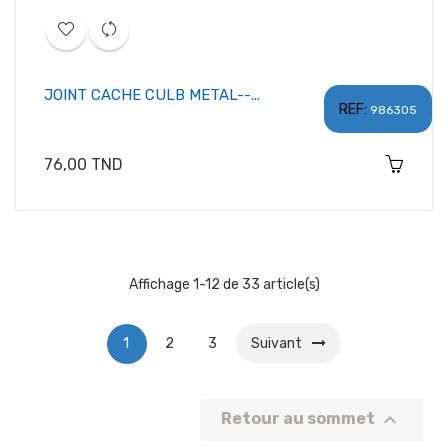
JOINT CACHE CULB METAL--...
REF:
986305
Prix
76,00 TND
Affichage 1-12 de 33 article(s)
1
2
3
Suivant

Retour au sommet