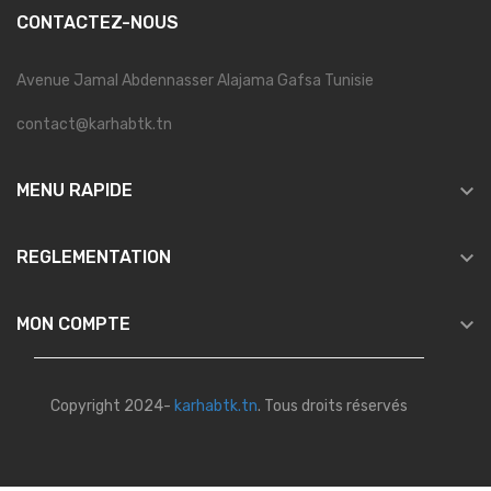
CONTACTEZ-NOUS
Avenue Jamal Abdennasser Alajama Gafsa Tunisie
contact@karhabtk.tn

MENU RAPIDE

REGLEMENTATION

MON COMPTE
Copyright 2024-
karhabtk.tn
. Tous droits réservés