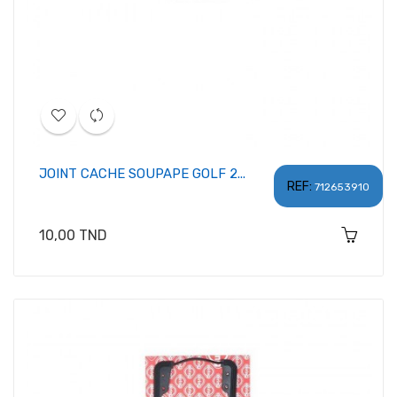
JOINT CACHE SOUPAPE GOLF 2...
REF:
712653910
Prix
10,00 TND