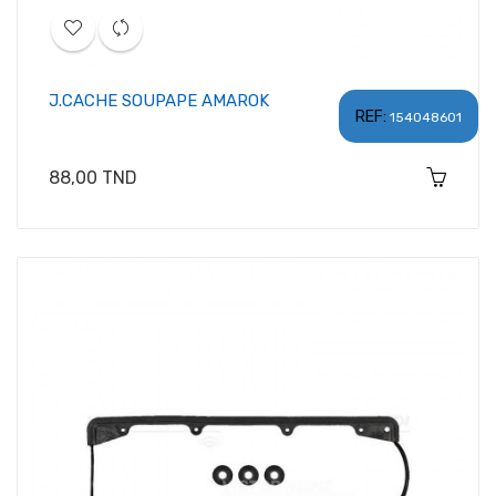
J.CACHE SOUPAPE AMAROK
REF:
154048601
Prix
88,00 TND