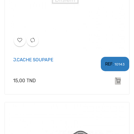
J.CACHE SOUPAPE
REF:
10143
Prix
15,00 TND