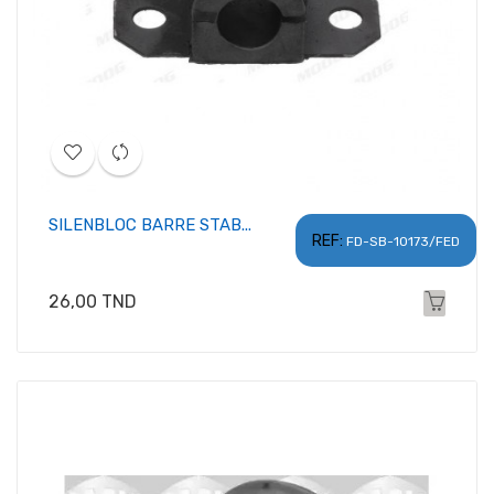
SILENBLOC BARRE STAB...
REF:
FD-SB-10173/FED
Prix
26,00 TND