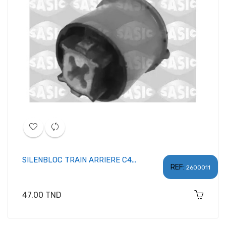
SILENBLOC TRAIN ARRIERE C4...
REF:
2600011
Prix
47,00 TND