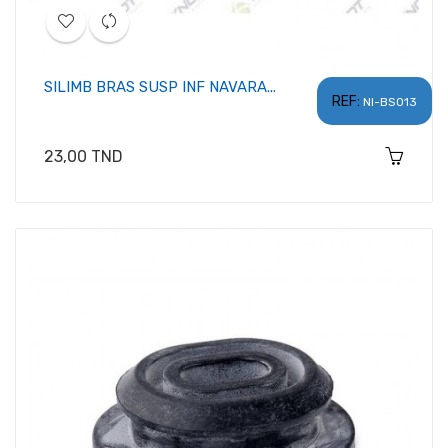
SILIMB BRAS SUSP INF NAVARA...
REF:
NI-BS013
Prix
23,00 TND