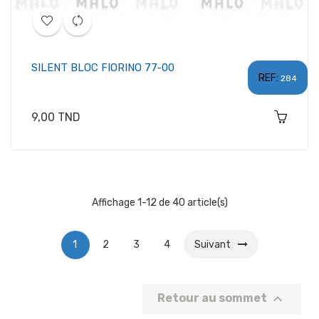
SILENT BLOC FIORINO 77-00
REF:
284
Prix
9,00 TND
Affichage 1-12 de 40 article(s)
1
2
3
4
Suivant

Retour au sommet