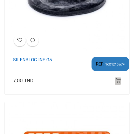
SILENBLOC INF G5
REF:
1K0121367F
Prix
7,00 TND