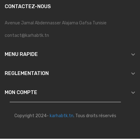
CONTACTEZ-NOUS
Avenue Jamal Abdennasser Alajama Gafsa Tunisie
contact@karhabtk.tn

MENU RAPIDE

REGLEMENTATION

MON COMPTE
Copyright 2024-
karhabtk.tn
. Tous droits réservés