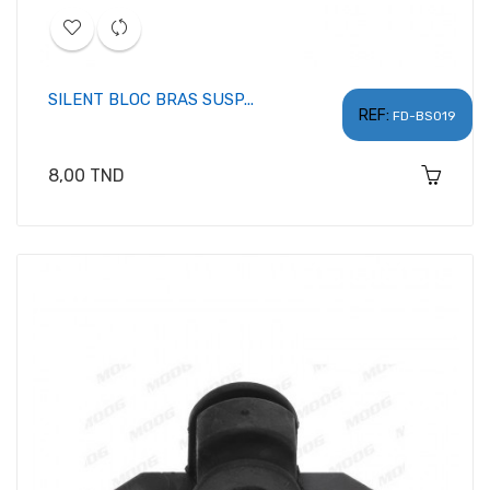
SILENT BLOC BRAS SUSP...
REF:
FD-BS019
Prix
8,00 TND