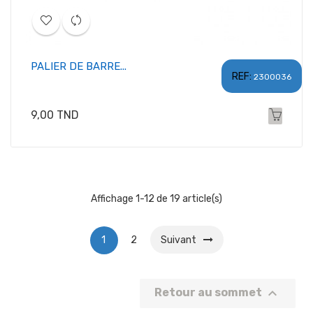
PALIER DE BARRE...
REF:
2300036
Prix
9,00 TND
Affichage 1-12 de 19 article(s)
1
2
Suivant

Retour au sommet