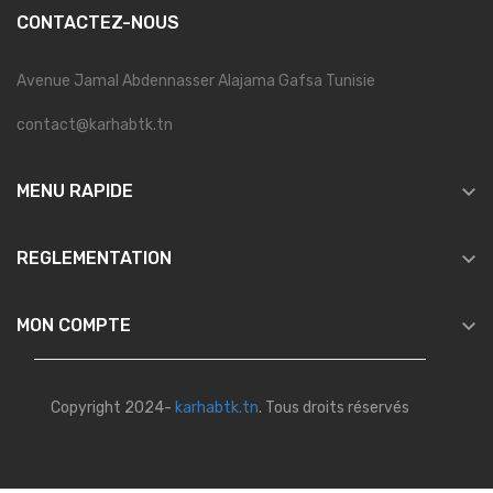
CONTACTEZ-NOUS
Avenue Jamal Abdennasser Alajama Gafsa Tunisie
contact@karhabtk.tn

MENU RAPIDE

REGLEMENTATION

MON COMPTE
Copyright 2024-
karhabtk.tn
. Tous droits réservés