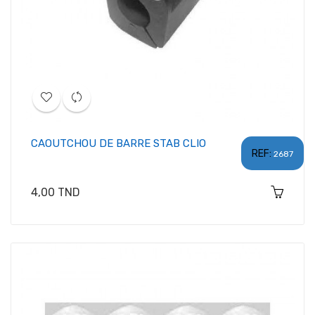
CAOUTCHOU DE BARRE STAB CLIO
REF:
2687
Prix
4,00 TND