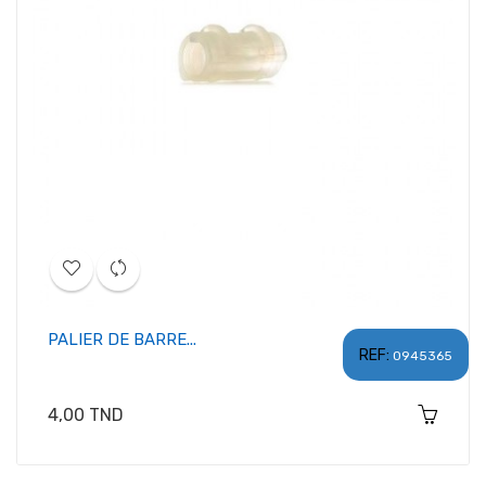
PALIER DE BARRE...
REF:
0945365
Prix
4,00 TND