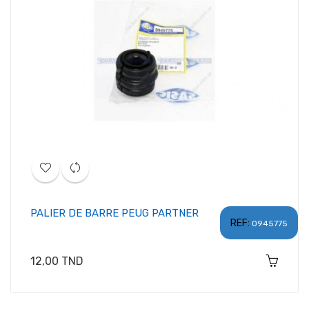
PALIER DE BARRE PEUG PARTNER
REF:
0945775
Prix
12,00 TND