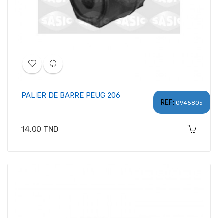
PALIER DE BARRE PEUG 206
REF:
0945805
Prix
14,00 TND