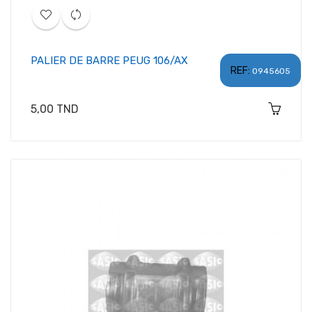
PALIER DE BARRE PEUG 106/AX
REF:
0945605
Prix
5,00 TND