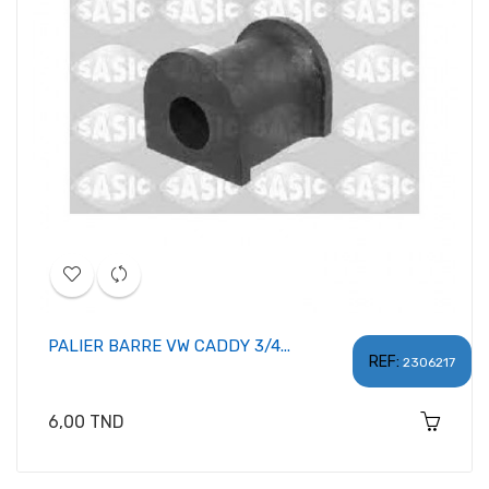
PALIER BARRE VW CADDY 3/4...
REF:
2306217
Prix
6,00 TND