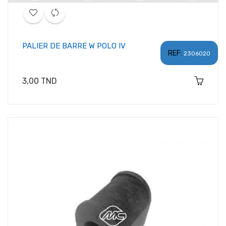
PALIER DE BARRE W POLO IV
REF:
2306020
Prix
3,00 TND