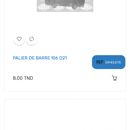
PALIER DE BARRE 106 D21
REF:
0945575
Prix
8,00 TND