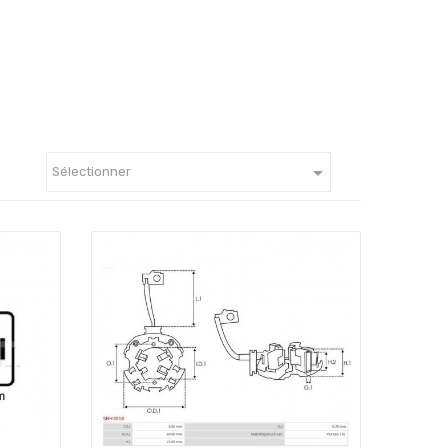

Sélectionner