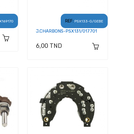
REF:
X169170
PSX133-G/GEBE
J.CHARBONS-PSX131/017701
Prix
6,00 TND