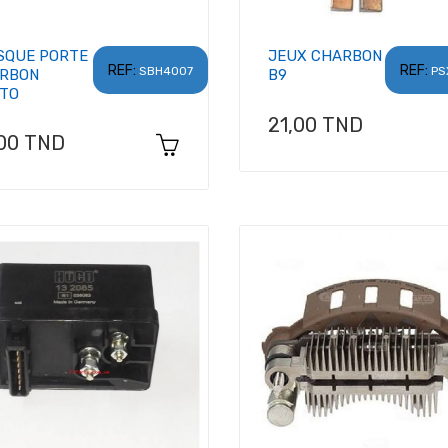
SQUE PORTE
JEUX CHARBON
REF:
REF:
SBH4007
PS
RBON
B9
TO
Prix
21,00 TND
x
,00 TND