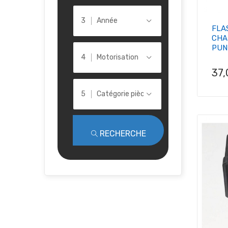
Année
FLA
CHA
PUN
Motorisation
Pri
37
Catégorie pièce
RECHERCHE