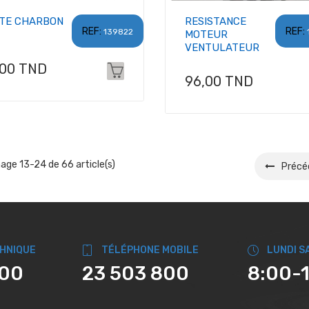
TE CHARBON
RESISTANCE
REF:
REF:
139822
MOTEUR
VENTULATEUR
x
,00 TND
Prix
96,00 TND
hage 13-24 de 66 article(s)
Précé
CHNIQUE
TÉLÉPHONE MOBILE
LUNDI S
800
23 503 800
8:00-