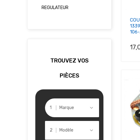
REGULATEUR
COU
133
106
Pri
17,
TROUVEZ VOS
PIÈCES
Marque
Modèle