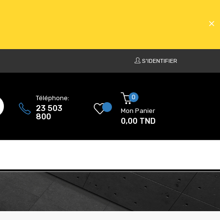
S'IDENTIFIER
ATS
0
Téléphone:
23 503
Mon Panier
800
0,00 TND
ATS