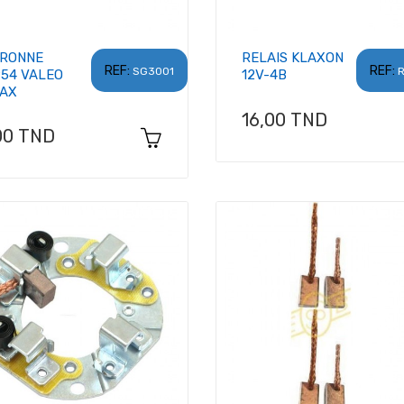
RONNE
RELAIS KLAXON
REF:
REF:
SG3001
R
954 VALEO
12V-4B
-AX
Prix
16,00 TND
x
00 TND