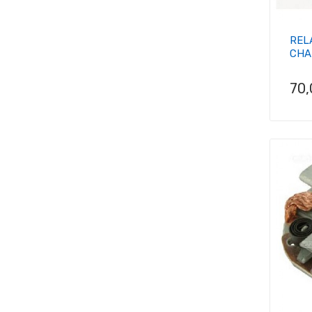
REL
CHA
Pri
70