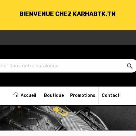
BIENVENUE CHEZ KARHABTK.TN
VRAISON GRATUITE À PARTIR DE 250DT D'ACH

BIENVENUE CHEZ KARHABTK.TN
Accueil
Boutique
Promotions
Contact
VRAISON GRATUITE À PARTIR DE 250DT D'ACH