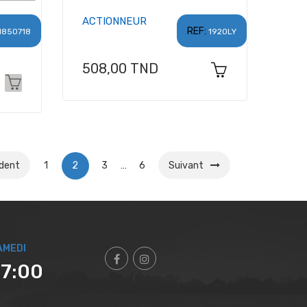
ACTIONNEUR
REF:
1850718
1920LY
Prix
508,00 TND
dent
1
2
3
…
6
Suivant
AMEDI
17:00