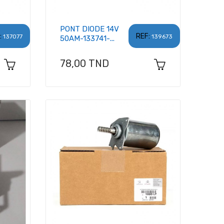
PONT DIODE 14V
:
REF:
137077
139673
50AM-133741-...
Prix
78,00 TND