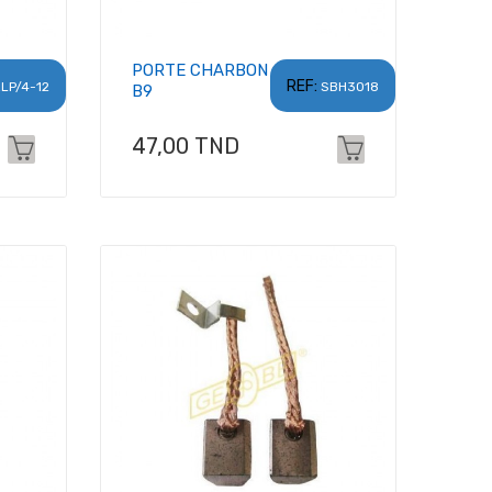
PORTE CHARBON
REF:
LP/4-12
SBH3018
B9
Prix
47,00 TND