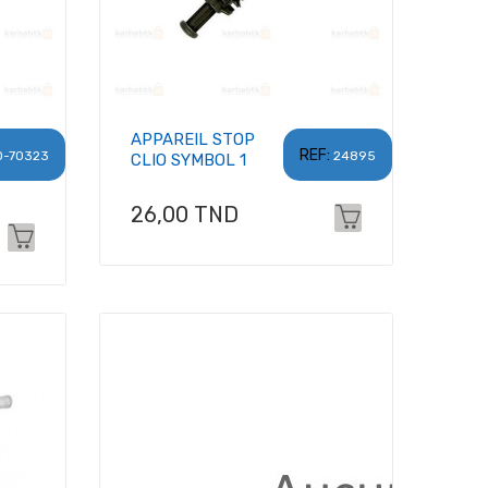
APPAREIL STOP
REF:
0-70323
24895
CLIO SYMBOL 1
Prix
26,00 TND