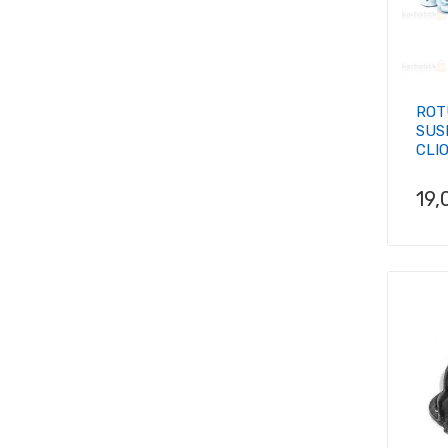
ROT
SUS
CLIO 
Pri
19,