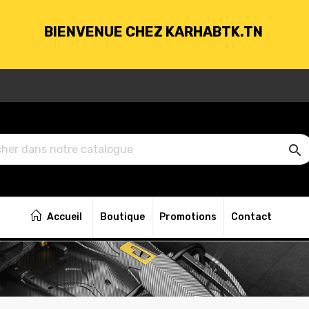
BIENVENUE CHEZ KARHABTK.TN
VRAISON GRATUITE À PARTIR DE 250DT D'ACH

BIENVENUE CHEZ KARHABTK.TN
Accueil
Boutique
Promotions
Contact
VRAISON GRATUITE À PARTIR DE 250DT D'ACH