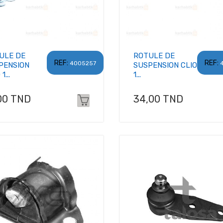
ULE DE
ROTULE DE
REF:
REF:
4005257
PENSION
SUSPENSION CLIO
1...
1...
x
Prix
00 TND
34,00 TND