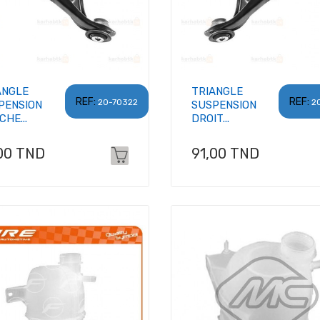
ANGLE
TRIANGLE
REF:
REF:
20-70322
2
PENSION
SUSPENSION
HE...
DROIT...
x
Prix
00 TND
91,00 TND