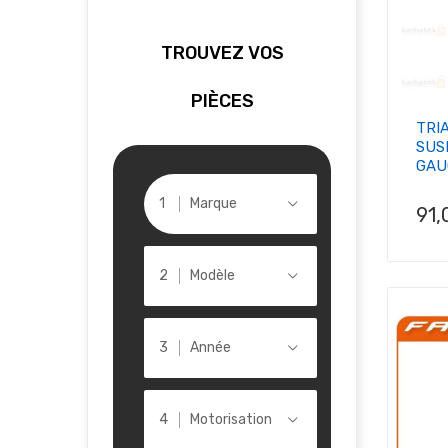
TROUVEZ VOS
PIÈCES
TRI
SUS
GAUC
Marque
Pri
91,
Modèle
Année
Motorisation