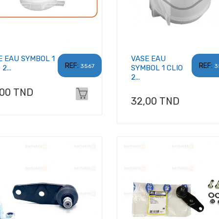
E EAU SYMBOL 1
VASE EAU
REF:
REF:
3567
3
2...
SYMBOL 1 CLIO
2...
x
,00 TND
Prix
32,00 TND