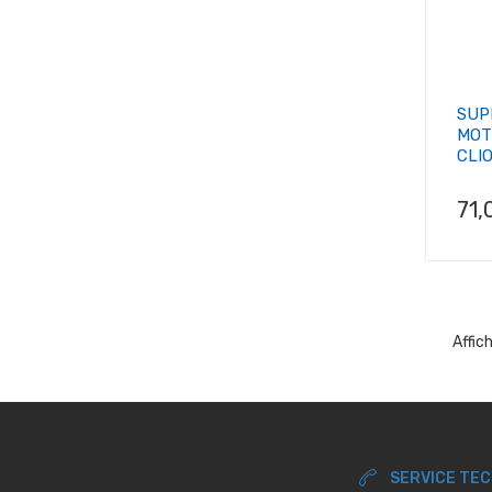
SUP
MOT
CLIO.
Pri
71,
Affic
SERVICE TE