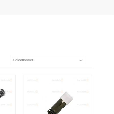

Sélectionner