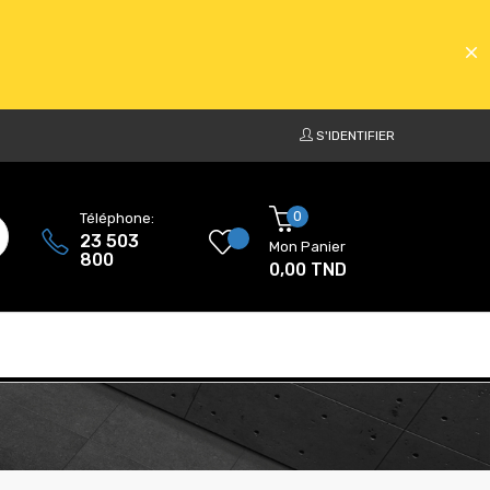
S'IDENTIFIER
ATS
0
Téléphone:
23 503
Mon Panier
800
0,00 TND
ATS