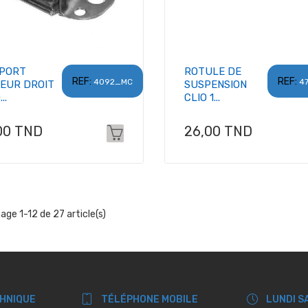
PORT
ROTULE DE
REF:
REF:
4092_MC
4
EUR DROIT
SUSPENSION
..
CLIO 1...
x
Prix
00 TND
26,00 TND
hage 1-12 de 27 article(s)
CHNIQUE
TÉLÉPHONE MOBILE
LUNDI S