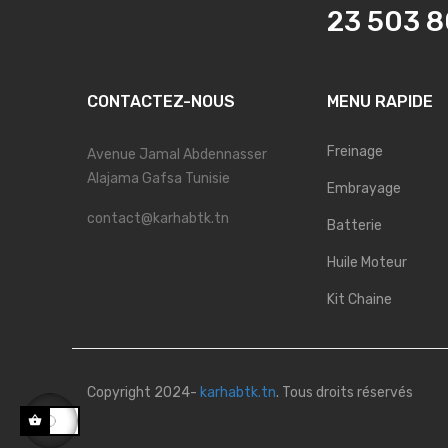
23 503 
CONTACTEZ-NOUS
MENU RAPIDE
Freinage
Avenue Jamal Abdennasser
Alajama Gafsa Tunisie
Embrayage
contact@karhabtk.tn
Batterie
Huile Moteur
Kit Chaine
Copyright 2024-
karhabtk.tn
. Tous droits réservés