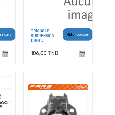
TRIANGLE
REF:
567_MC
4003366
SUSPENSION
DROIT...
Prix
106,00 TND