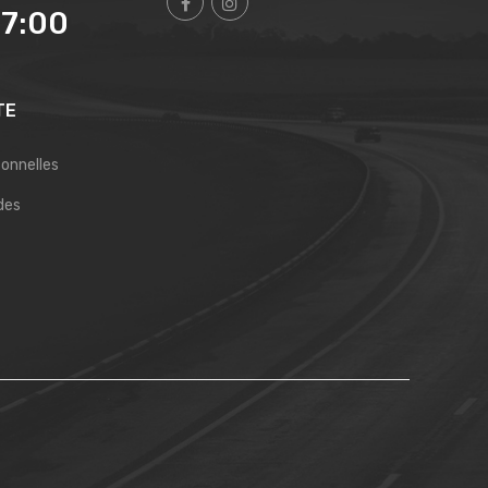
17:00
TE
sonnelles
des