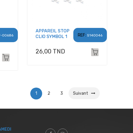
APPAREIL STOP
REF:
7-00686
5140046
CLIO SYMBOL 1
Prix
26,00 TND
1
2
3
Suivant
AMEDI