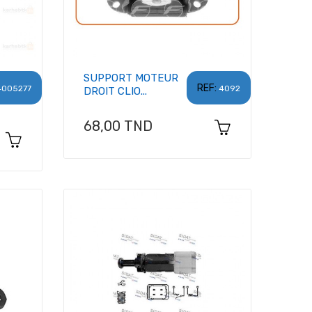
SUPPORT MOTEUR
REF:
4005277
4092
DROIT CLIO...
Prix
68,00 TND