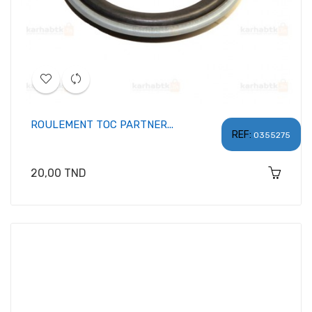
ROULEMENT TOC PARTNER...
REF:
0355275
Prix
20,00 TND