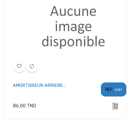
AMORTISSEUR ARRIERE...
REF:
4181
Prix
86,00 TND