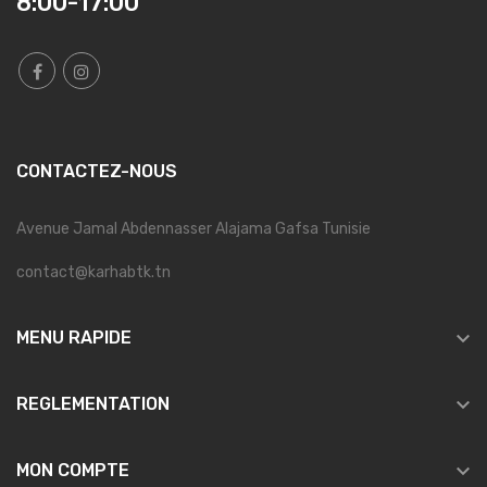
8:00-17:00
CONTACTEZ-NOUS
Avenue Jamal Abdennasser Alajama Gafsa Tunisie
contact@karhabtk.tn

MENU RAPIDE

REGLEMENTATION

MON COMPTE