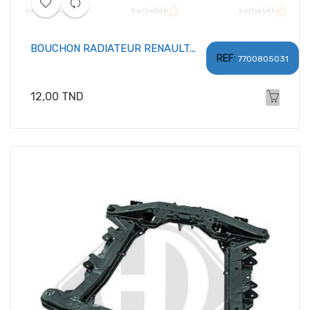
BOUCHON RADIATEUR RENAULT...
REF:
7700805031
Prix
12,00 TND