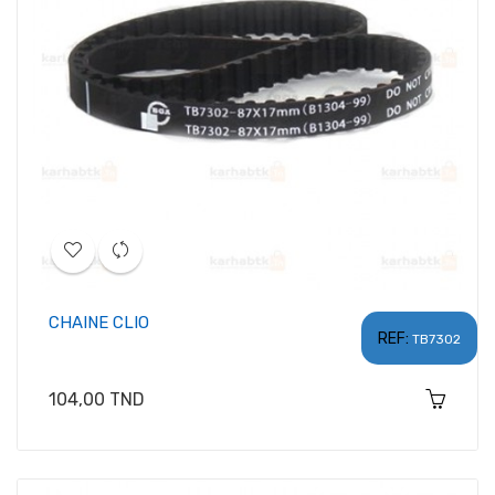
CHAINE CLIO
REF:
TB7302
Prix
104,00 TND