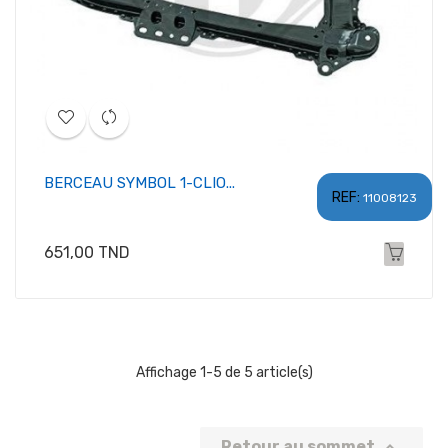
BERCEAU SYMBOL 1-CLIO...
REF:
11008123
Prix
651,00 TND
Affichage 1-5 de 5 article(s)
Retour au sommet