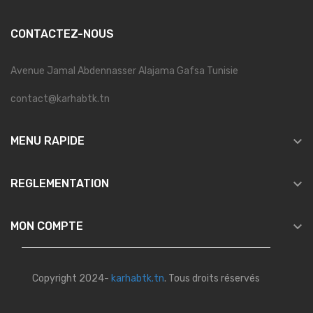
CONTACTEZ-NOUS
Avenue Jamal Abdennasser Alajama Gafsa Tunisie
contact@karhabtk.tn

MENU RAPIDE

REGLEMENTATION

MON COMPTE
Copyright 2024-
karhabtk.tn
. Tous droits réservés