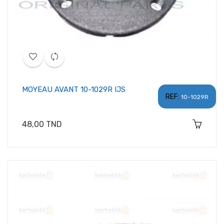
MOYEAU AVANT 10-1029R IJS
REF:
10-1029R
Prix
48,00 TND