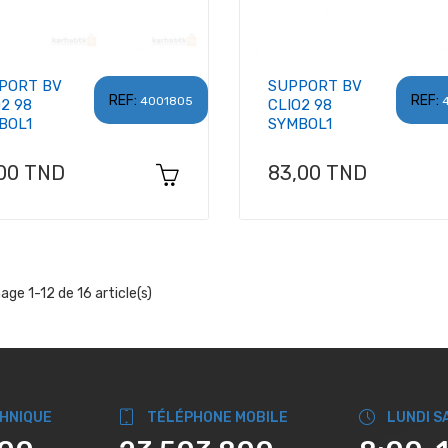
PORT BV
SUPPORT BV
REF:
REF:
4001805
2 98
CLIO2 98
BOL1
SYMBOL1
x
Prix
,00 TND
83,00 TND
hage 1-12 de 16 article(s)
CHNIQUE
TÉLÉPHONE MOBILE
LUNDI S