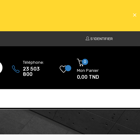
S'IDENTIFIER
ATS
0
Téléphone:
23 503
Mon Panier
800
0,00 TND
ATS