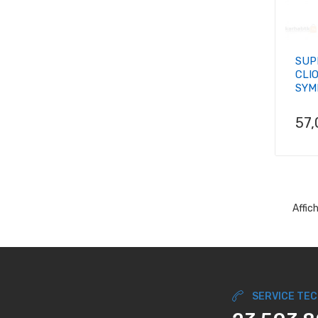
SUP
CLIO
SYM
Pri
57
Affic
SERVICE TE