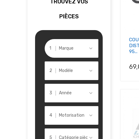
TROUVEZ VOS
PIÈCES
COU
DIS
Marque
95...
Pri
69
Modèle
Année
Motorisation
Catégorie pièce