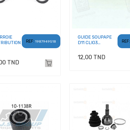
RROIE
GUIDE SOUPAPE
REF:
REF:
1987949518
TRIBUTION
D11 CLIO3...
Prix
12,00 TND
x
,00 TND