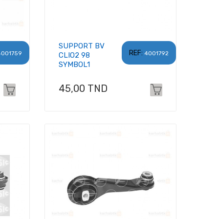
SUPPORT BV
REF:
4001759
4001792
CLIO2 98
SYMBOL1
Prix
45,00 TND