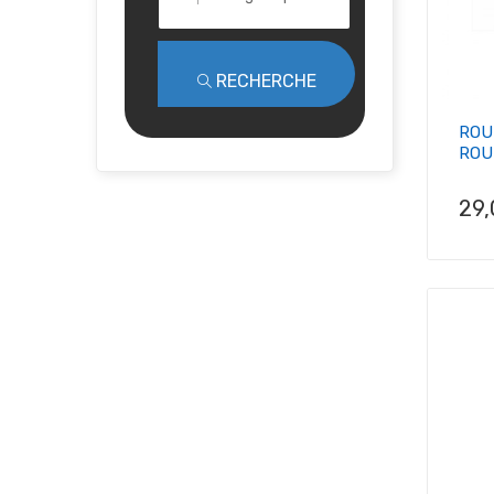
RECHERCHE
ROU
ROUE
Pri
29