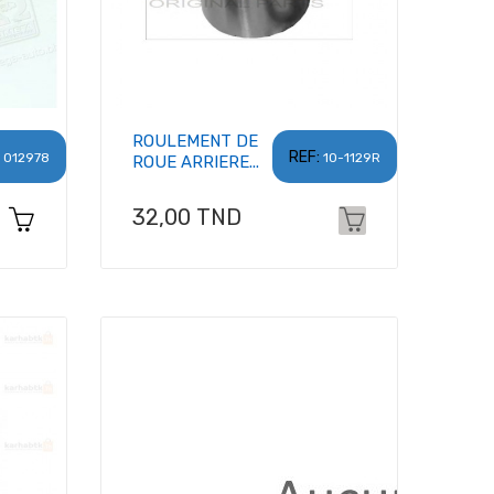
ROULEMENT DE
REF:
012978
10-1129R
ROUE ARRIERE...
Prix
32,00 TND