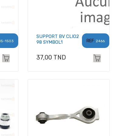
SUPPORT BV CLIO2
REF:
15-1503
2466
98 SYMBOL1
Prix
37,00 TND