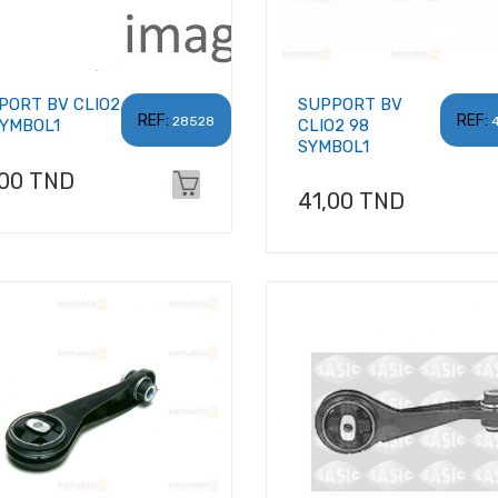
PORT BV CLIO2
SUPPORT BV
REF:
REF:
28528
SYMBOL1
CLIO2 98
SYMBOL1
x
,00 TND
Prix
41,00 TND