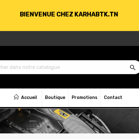
BIENVENUE CHEZ KARHABTK.TN
VRAISON GRATUITE À PARTIR DE 250DT D'ACH

BIENVENUE CHEZ KARHABTK.TN
Accueil
Boutique
Promotions
Contact
VRAISON GRATUITE À PARTIR DE 250DT D'ACH