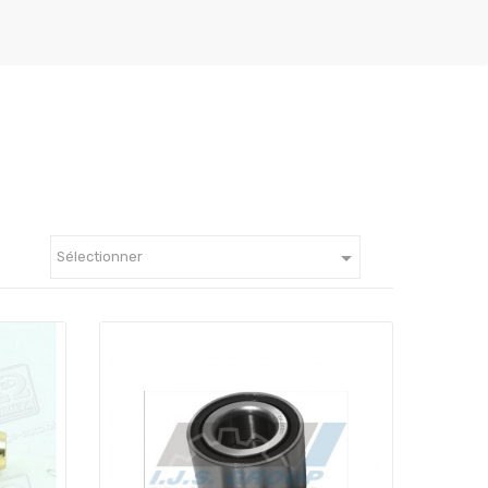

Sélectionner