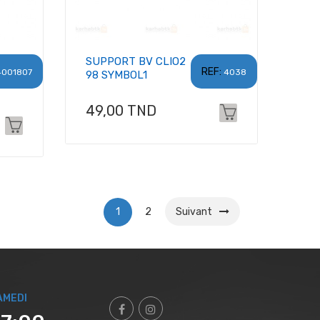
SUPPORT BV CLIO2
REF:
4001807
4038
98 SYMBOL1
Prix
49,00 TND
1
2
Suivant
AMEDI