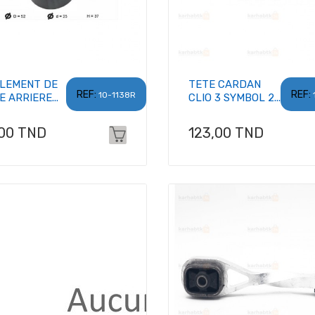
LEMENT DE
TETE CARDAN
REF:
REF:
10-1138R
 ARRIERE...
CLIO 3 SYMBOL 2...
x
Prix
,00 TND
123,00 TND