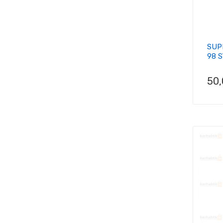
SUP
98 
Pri
50