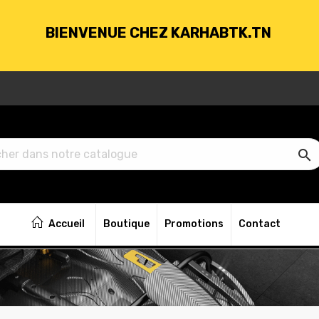
BIENVENUE CHEZ KARHABTK.TN
VRAISON GRATUITE À PARTIR DE 250DT D'ACH

BIENVENUE CHEZ KARHABTK.TN
Accueil
Boutique
Promotions
Contact
VRAISON GRATUITE À PARTIR DE 250DT D'ACH