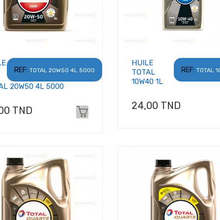
LE
HUILE
REF:
REF:
TOTAL 20W50 4L 5000
TOTAL 1
TOTAL
10W40 1L
AL 20W50 4L 5000
Prix
24,00 TND
x
,00 TND