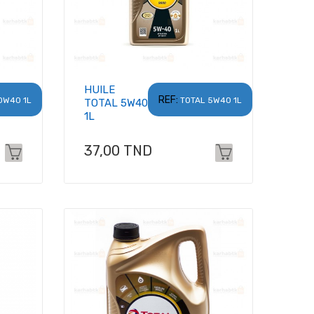
HUILE
REF:
0W40 1L
TOTAL 5W40 1L
TOTAL 5W40
1L
Prix
37,00 TND