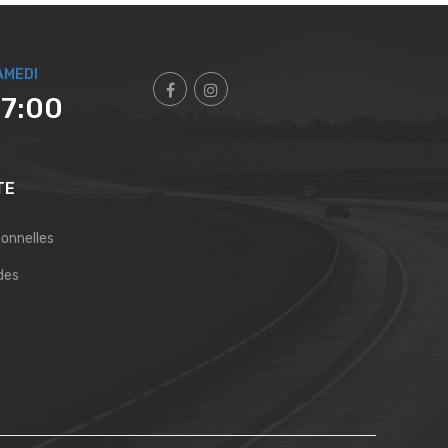
AMEDI
17:00
TE
sonnelles
des