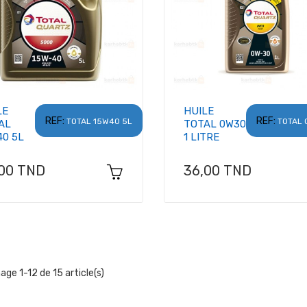
LE
HUILE
REF:
REF:
TOTAL 15W40 5L
TOTAL 
AL
TOTAL 0W30
40 5L
1 LITRE
x
Prix
,00 TND
36,00 TND
hage 1-12 de 15 article(s)