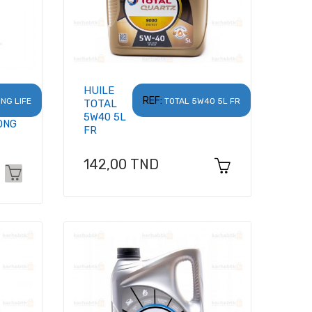
HUILE
REF:
NG LIFE
TOTAL 5W40 5L FR
TOTAL
5W40 5L
ONG
FR
Prix
142,00 TND