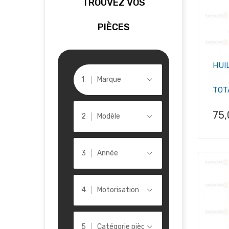
TROUVEZ VOS
PIÈCES
HUI
Marque
TOT
Pri
75
Modèle
Année
Motorisation
Catégorie pièce