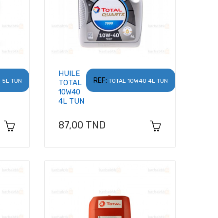
HUILE
REF:
 5L TUN
TOTAL 10W40 4L TUN
TOTAL
10W40
4L TUN
Prix
87,00 TND