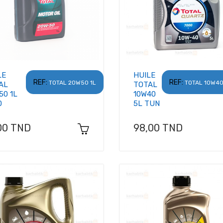
LE
HUILE
REF:
REF:
TOTAL 20W50 1L
TOTAL 10W40
AL
TOTAL
50 1L
10W40
0
5L TUN
x
Prix
00 TND
98,00 TND