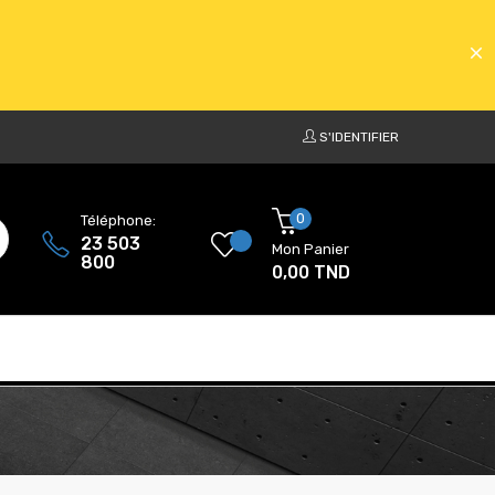
S'IDENTIFIER
ATS
0
Téléphone:
23 503
Mon Panier
800
0,00 TND
ATS