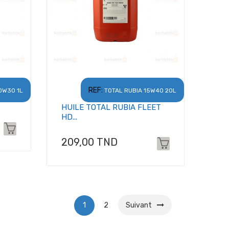
REF:
0W30 1L
TOTAL RUBIA 15W40 20L
HUILE TOTAL RUBIA FLEET
HD...
Prix
209,00 TND
1
2
Suivant