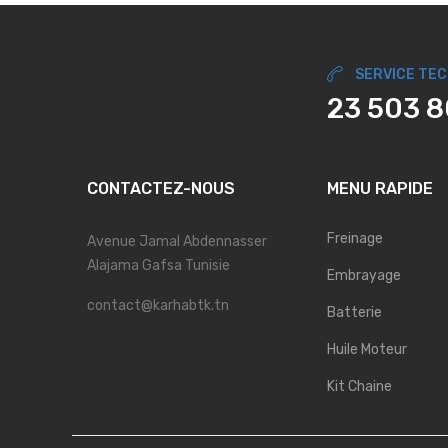
SERVICE TE
23 503 
CONTACTEZ-NOUS
MENU RAPIDE
Freinage
Avenue Jamal Abdennasser
Alajama Gafsa Tunisie
Embrayage
contact@karhabtk.tn
Batterie
Huile Moteur
Kit Chaine