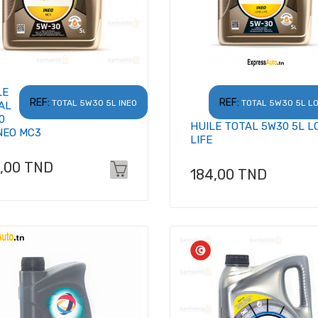
LE
REF:
REF:
TOTAL 5W30 5L INEO
TOTAL 5W30 5L LO
AL
0
HUILE TOTAL 5W30 5L L
INEO MC3
LIFE
x
0,00 TND
Prix
184,00 TND