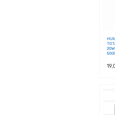
HUI
TOT
20W
500
Pri
19,