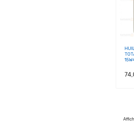
HUI
TOT
15W
Pri
74
Affic