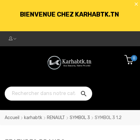
BIENVENUE CHEZ KARHABTK.TN
LIVRAISON GRATUITE À PARTIR DE
250DT D'ACHATS
0
BIENVENUE CHEZ KARHABTK.TN

LIVRAISON GRATUITE À PARTIR DE
250DT D'ACHATS
Accueil
karhabtk
RENAULT
SYMBOL 3
SYMBOL 3 1.2