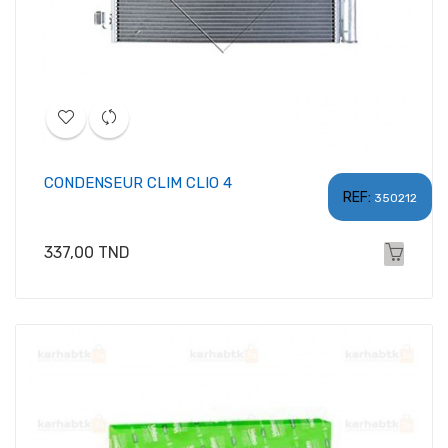
CONDENSEUR CLIM CLIO 4
REF:
350212
Prix
337,00 TND