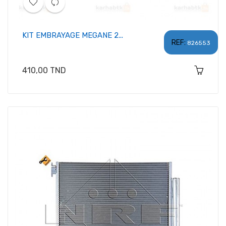
KIT EMBRAYAGE MEGANE 2...
REF:
826553
Prix
410,00 TND