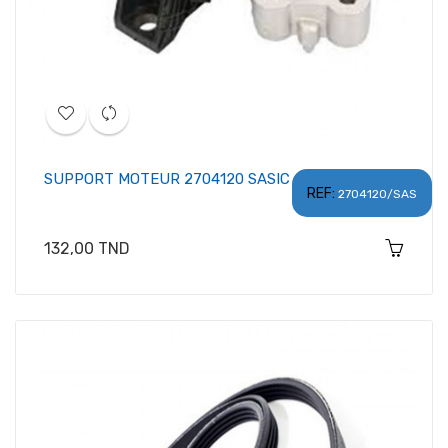
SUPPORT MOTEUR 2704120 SASIC
REF:
2704120/SAS
Prix
132,00 TND