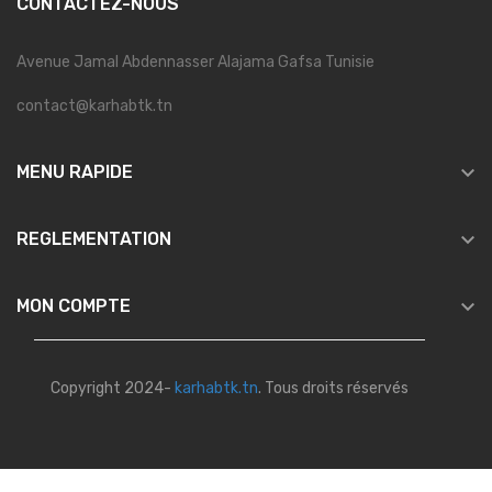
CONTACTEZ-NOUS
Avenue Jamal Abdennasser Alajama Gafsa Tunisie
contact@karhabtk.tn

MENU RAPIDE

REGLEMENTATION

MON COMPTE
Copyright 2024-
karhabtk.tn
. Tous droits réservés