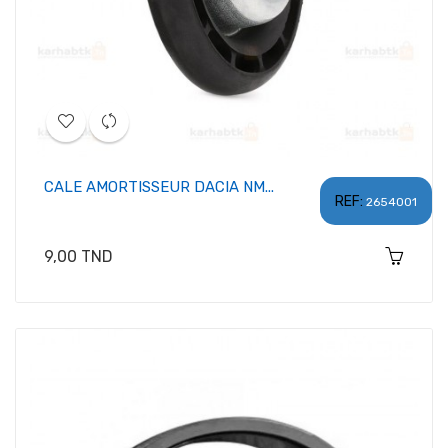
CALE AMORTISSEUR DACIA NM...
REF:
2654001
Prix
9,00 TND