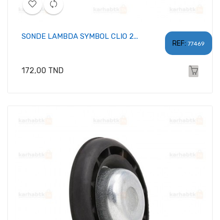
SONDE LAMBDA SYMBOL CLIO 2...
REF:
77469
Prix
172,00 TND