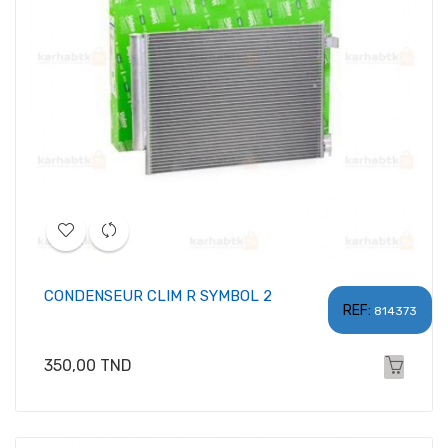
CONDENSEUR CLIM R SYMBOL 2
REF:
814373
Prix
350,00 TND