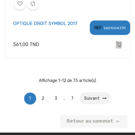
OPTIQUE DROIT SYMBOL 2017
REF:
260100437R
Prix
561,00 TND
Affichage 1-12 de 75 article(s)
1
2
3
…
7
Suivant

Retour au sommet