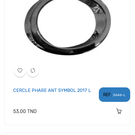
CERCLE PHARE ANT SYMBOL 2017 L
REF:
3646-L
Prix
53,00 TND