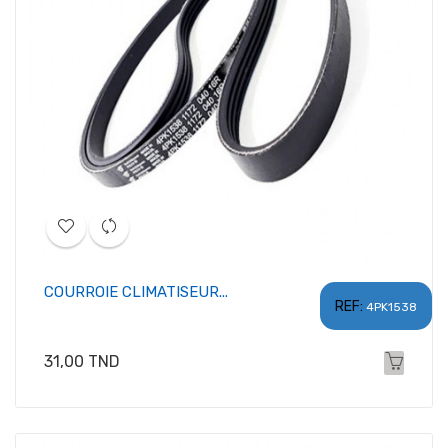
COURROIE CLIMATISEUR...
REF:
4PK1538
Prix
31,00 TND