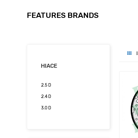
FEATURES BRANDS
HIACE
2.5 D
2.4 D
3.0 D