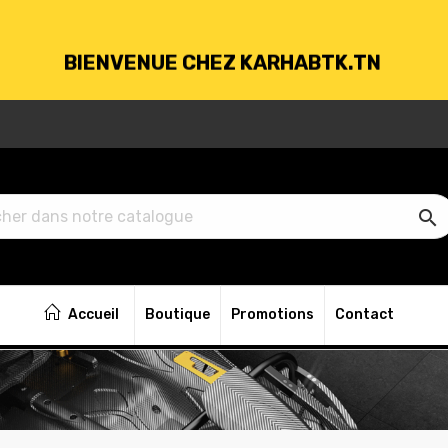
BIENVENUE CHEZ KARHABTK.TN
VRAISON GRATUITE À PARTIR DE 250DT D'ACH

BIENVENUE CHEZ KARHABTK.TN
Accueil
Boutique
Promotions
Contact
VRAISON GRATUITE À PARTIR DE 250DT D'ACH