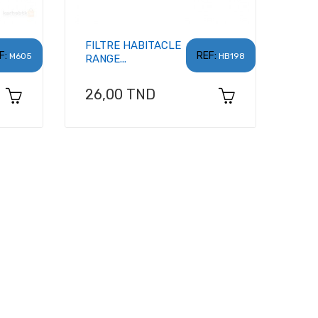
FILTRE HABITACLE
F:
REF:
M605
HB198
RANGE...
Prix
26,00 TND