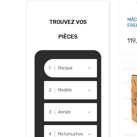
MÂC
TROUVEZ VOS
FREI
PIÈCES
Pri
119
Marque
Modèle
Année
Motorisation