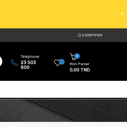
S'IDENTIFIER
ATS
0
Téléphone:
23 503
Mon Panier
800
0,00 TND
ATS