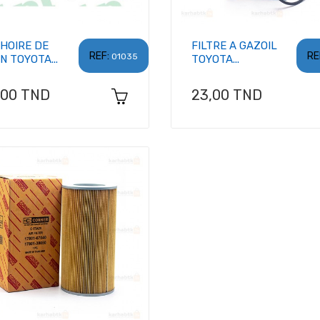
HOIRE DE
FILTRE A GAZOIL
REF:
RE
01035
N TOYOTA...
TOYOTA...
x
Prix
,00 TND
23,00 TND