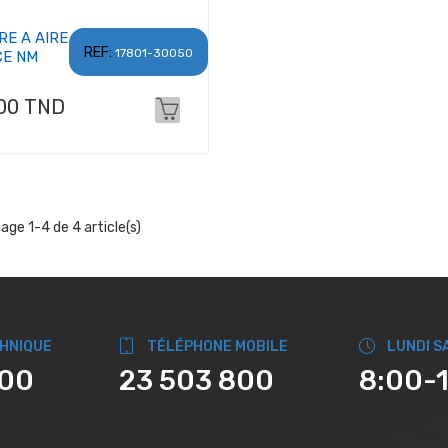
RE A AIRE
REF:
17801-30050
CE NM
x
,00 TND
hage 1-4 de 4 article(s)
CHNIQUE
TÉLÉPHONE MOBILE
LUNDI S
800
23 503 800
8:00-