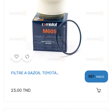
FILTRE A GAZOIL TOYOTA...
REF:
M605
Prix
23,00 TND