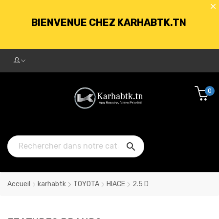
BIENVENUE CHEZ KARHABTK.TN
LIVRAISON GRATUITE À PARTIR DE
250DT D'ACHATS
0
BIENVENUE CHEZ KARHABTK.TN

LIVRAISON GRATUITE À PARTIR DE
250DT D'ACHATS
Accueil
karhabtk
TOYOTA
HIACE
2.5 D