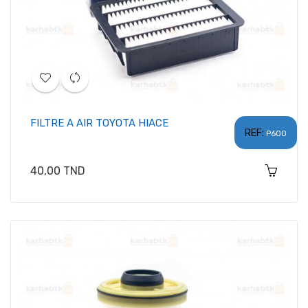
FILTRE A AIR TOYOTA HIACE
REF:
P600
Prix
40,00 TND