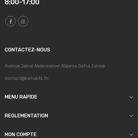
8:00-17:00
CONTACTEZ-NOUS
Avenue Jamal Abdennasser Alajama Gafsa Tunisie
contact@karhabtk.tn

MENU RAPIDE

REGLEMENTATION

MON COMPTE