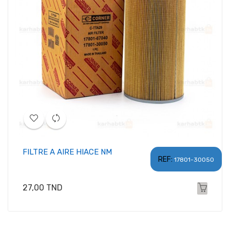
FILTRE A AIRE HIACE NM
REF:
17801-30050
Prix
27,00 TND