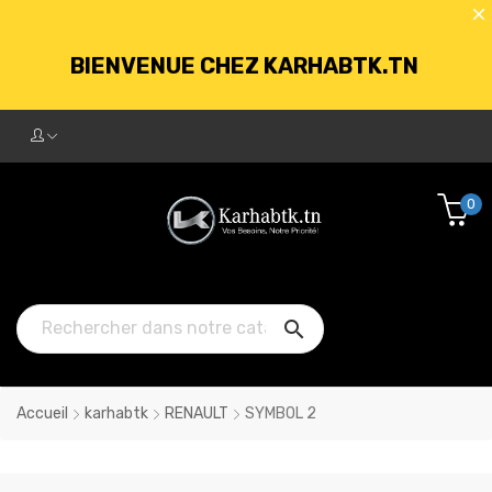
BIENVENUE CHEZ KARHABTK.TN
LIVRAISON GRATUITE À PARTIR DE
250DT D'ACHATS
0

Accueil
karhabtk
RENAULT
SYMBOL 2