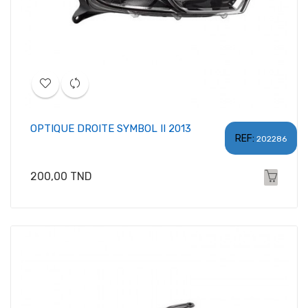
OPTIQUE DROITE SYMBOL II 2013
REF:
202286
Prix
200,00 TND