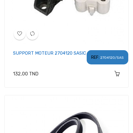
SUPPORT MOTEUR 2704120 SASIC
REF:
2704120/SAS
Prix
132,00 TND