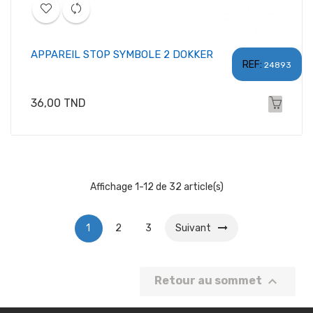
APPAREIL STOP SYMBOLE 2 DOKKER
REF:
24893
Prix
36,00 TND
Affichage 1-12 de 32 article(s)
1
2
3
Suivant

Retour au sommet