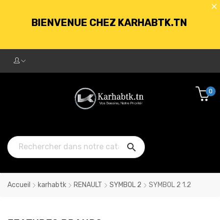
LIVRAISON GRATUITE À PARTIR DE
250DT D'ACHATS
BIENVENUE CHEZ KARHABTK.TN
0
LIVRAISON GRATUITE À PARTIR DE
250DT D'ACHATS

Accueil
karhabtk
RENAULT
SYMBOL 2
SYMBOL 2 1.2