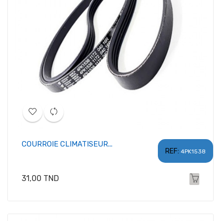
COURROIE CLIMATISEUR...
REF:
4PK1538
Prix
31,00 TND