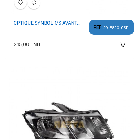
OPTIQUE SYMBOL 1/3 AVANT...
REF:
20-E820-05R.
Prix
215,00 TND