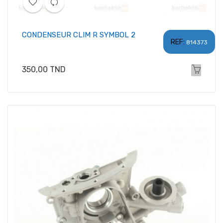
CONDENSEUR CLIM R SYMBOL 2
REF:
814373
Prix
350,00 TND