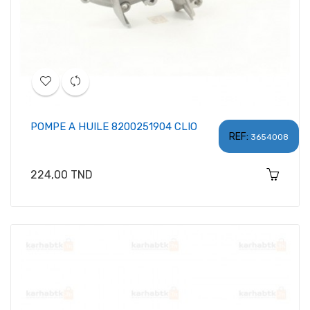
POMPE A HUILE 8200251904 CLIO
REF:
3654008
Prix
224,00 TND