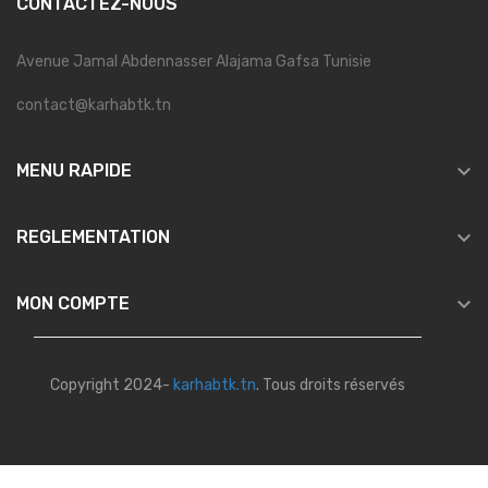
CONTACTEZ-NOUS
Avenue Jamal Abdennasser Alajama Gafsa Tunisie
contact@karhabtk.tn

MENU RAPIDE

REGLEMENTATION

MON COMPTE
Copyright 2024-
karhabtk.tn
. Tous droits réservés