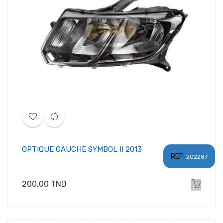
OPTIQUE GAUCHE SYMBOL II 2013
REF:
202287
Prix
200,00 TND