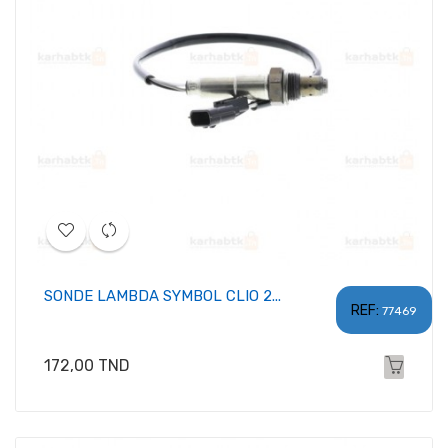
SONDE LAMBDA SYMBOL CLIO 2...
REF:
77469
Prix
172,00 TND