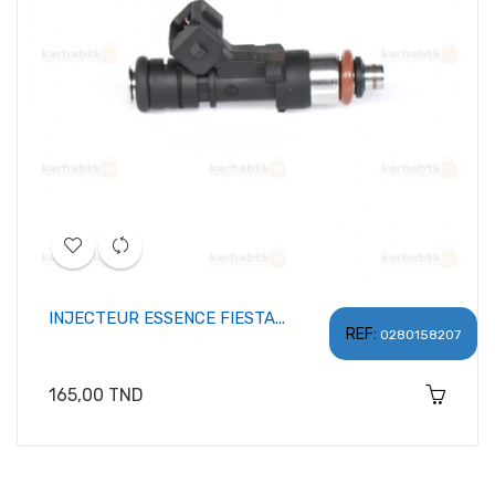
INJECTEUR ESSENCE FIESTA...
REF:
0280158207
Prix
165,00 TND