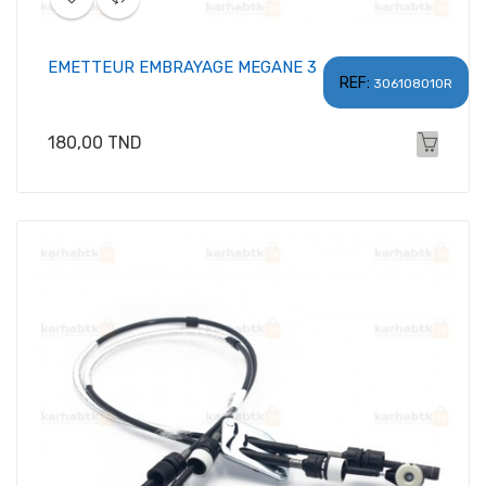
EMETTEUR EMBRAYAGE MEGANE 3
REF:
306108010R
Prix
180,00 TND