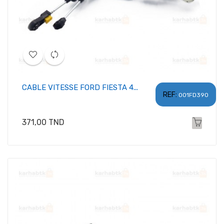
CABLE VITESSE FORD FIESTA 4...
REF:
001FD390
Prix
371,00 TND