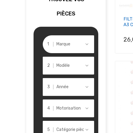
PIÈCES
FIL
A3 C
Pri
26
Marque
Modèle
Année
Motorisation
Catégorie pièce