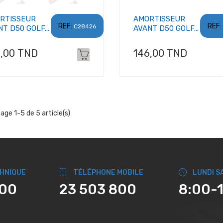
RTISSEUR
AMORTISSEUR
REF:
REF:
C28426
T D50 GOLF...
AVANT D50 GOLF...
x
Prix
6,00 TND
146,00 TND
hage 1-5 de 5 article(s)
CHNIQUE
TÉLÉPHONE MOBILE
LUNDI S
800
23 503 800
8:00-