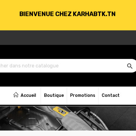
BIENVENUE CHEZ KARHABTK.TN
VRAISON GRATUITE À PARTIR DE 250DT D'ACH

BIENVENUE CHEZ KARHABTK.TN
Accueil
Boutique
Promotions
Contact
VRAISON GRATUITE À PARTIR DE 250DT D'ACH