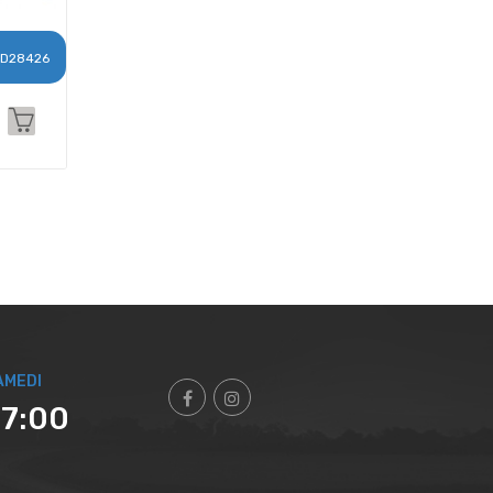
D28426
AMEDI
17:00