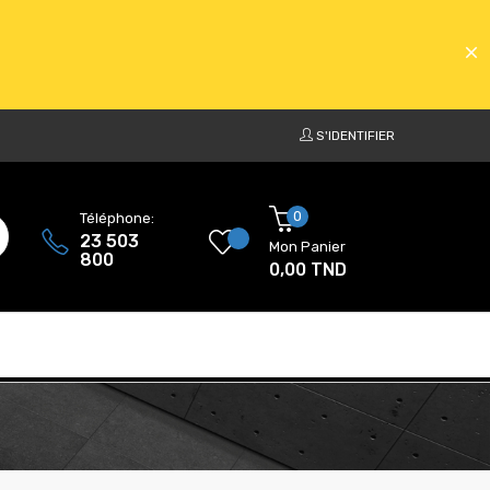
S'IDENTIFIER
ATS
0
Téléphone:
23 503
Mon Panier
800
0,00 TND
ATS