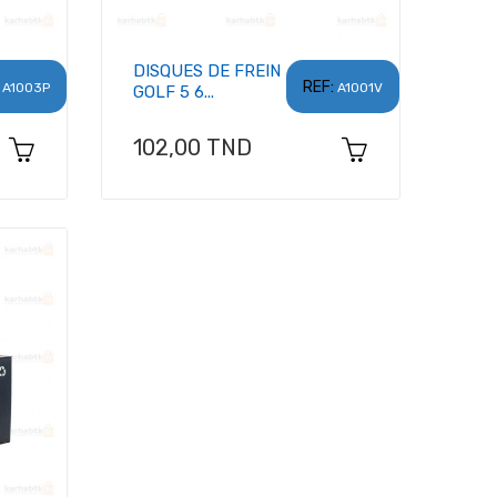
DISQUES DE FREIN
REF:
A1003P
A1001V
GOLF 5 6...
Prix
102,00 TND