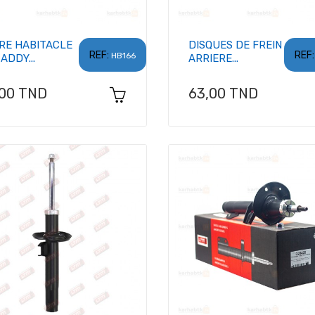
TRE HABITACLE
DISQUES DE FREIN
REF:
REF:
HB166
ADDY...
ARRIERE...
x
Prix
,00 TND
63,00 TND