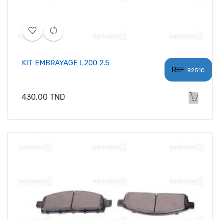
KIT EMBRAYAGE L200 2.5
REF:
92510
Prix
430,00 TND