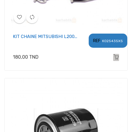
KIT CHAINE MITSUBISHI L200...
REF:
K025435XS
Prix
180,00 TND