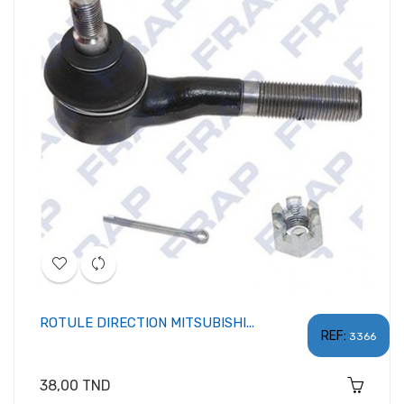
ROTULE DIRECTION MITSUBISHI...
REF:
3366
Prix
38,00 TND