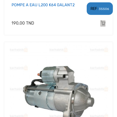
POMPE A EAU L200 K64 GALANT2
REF:
35506
Prix
190,00 TND