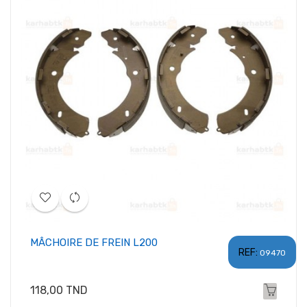
MÂCHOIRE DE FREIN L200
REF:
09470
Prix
118,00 TND