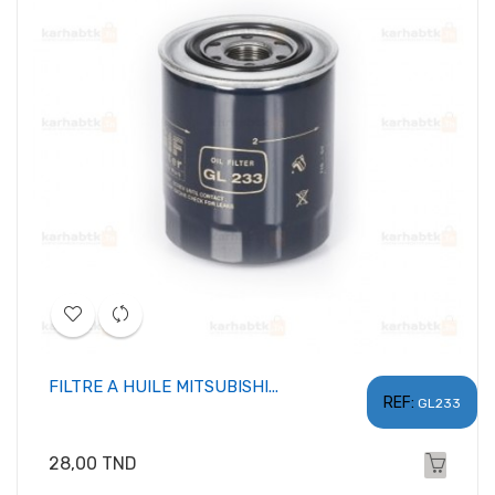
FILTRE A HUILE MITSUBISHI...
REF:
GL233
Prix
28,00 TND