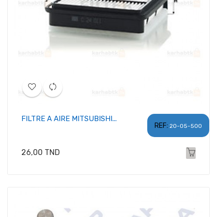
FILTRE A AIRE MITSUBISHI...
REF:
20-05-500
Prix
26,00 TND