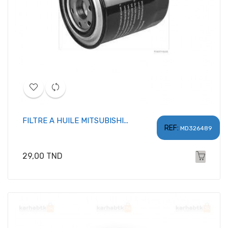
FILTRE A HUILE MITSUBISHI...
REF:
MD326489
Prix
29,00 TND