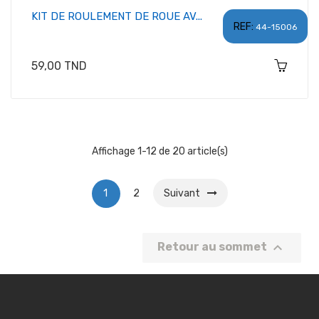
KIT DE ROULEMENT DE ROUE AV...
REF:
44-15006
Prix
59,00 TND
Affichage 1-12 de 20 article(s)
1
2
Suivant

Retour au sommet