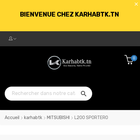
BIENVENUE CHEZ KARHABTK.TN
LIVRAISON GRATUITE À PARTIR DE
250DT D'ACHATS
0
BIENVENUE CHEZ KARHABTK.TN

LIVRAISON GRATUITE À PARTIR DE
250DT D'ACHATS
Accueil
karhabtk
MITSUBISHI
L200 SPORTERO