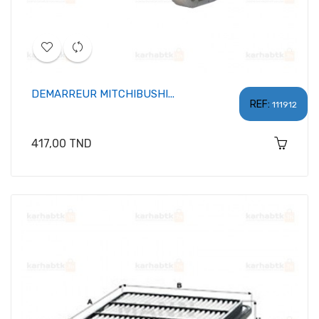
DEMARREUR MITCHIBUSHI...
REF:
111912
Prix
417,00 TND