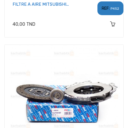
FILTRE A AIRE MITSUBISHI...
REF:
P452
Prix
40,00 TND