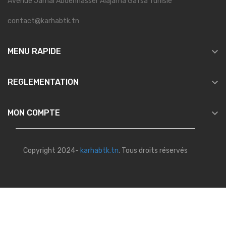
Avenue Jamal Abdennasser Alajama Gafsa Tunisie
contact@karhabtk.tn

MENU RAPIDE

REGLEMENTATION

MON COMPTE
Copyright 2024-
karhabtk.tn
. Tous droits réservés