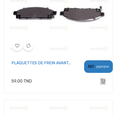
PLAQUETTES DE FREIN AVANT...
REF:
05P1319
Prix
59,00 TND