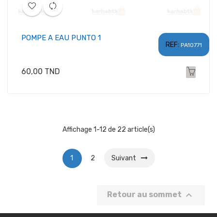
POMPE A EAU PUNTO 1
REF:
PA10771
Prix
60,00 TND
Affichage 1-12 de 22 article(s)
1
2
Suivant

Retour au sommet