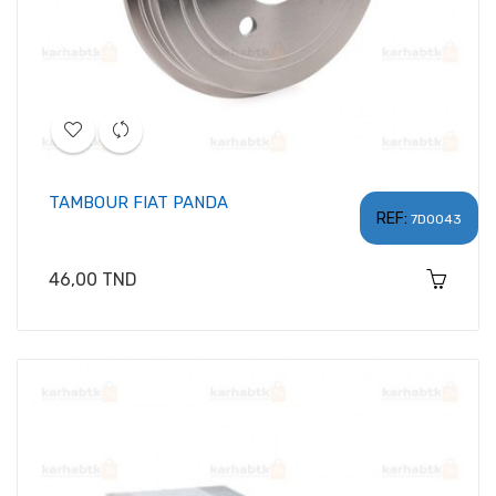
TAMBOUR FIAT PANDA
REF:
7D0043
Prix
46,00 TND