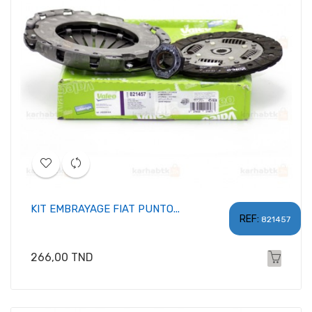
KIT EMBRAYAGE FIAT PUNTO...
REF:
821457
Prix
266,00 TND