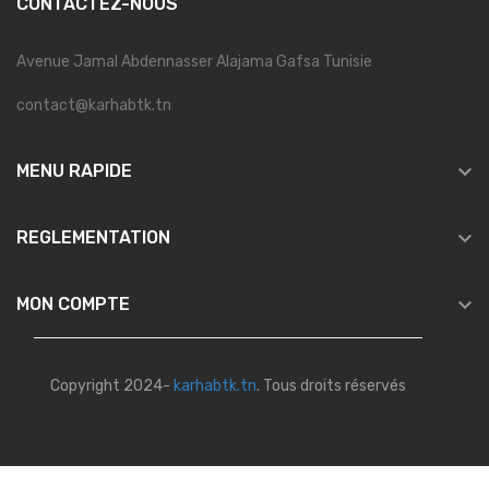
CONTACTEZ-NOUS
Avenue Jamal Abdennasser Alajama Gafsa Tunisie
contact@karhabtk.tn

MENU RAPIDE

REGLEMENTATION

MON COMPTE
Copyright 2024-
karhabtk.tn
. Tous droits réservés