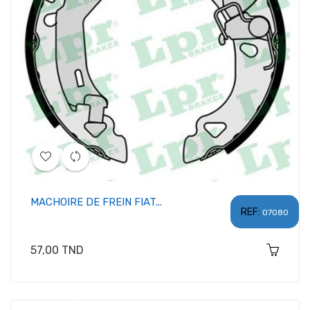
MACHOIRE DE FREIN FIAT...
REF:
07080
Prix
57,00 TND