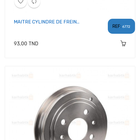
MAITRE CYLINDRE DE FREIN...
REF:
6772
Prix
93,00 TND