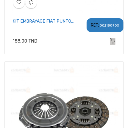
KIT EMBRAYAGE FIAT PUNTO...
REF:
002180900
Prix
188,00 TND