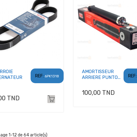
RROIE
AMORTISSEUR
REF:
REF:
6PK1318
ERNATEUR
ARRIERE PUNTO...
Prix
100,00 TND
x
00 TND
hage 1-12 de 64 article(s)