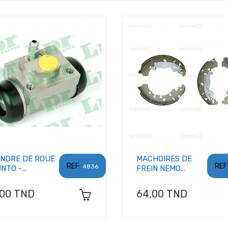
INDRE DE ROUE
MACHOIRES DE
REF:
REF
4836
NTO -...
FREIN NEMO...
x
Prix
,00 TND
64,00 TND