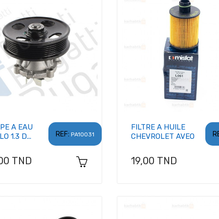
PE A EAU
FILTRE A HUILE
REF:
R
PA10031
O 1.3 D...
CHEVROLET AVEO
x
Prix
,00 TND
19,00 TND