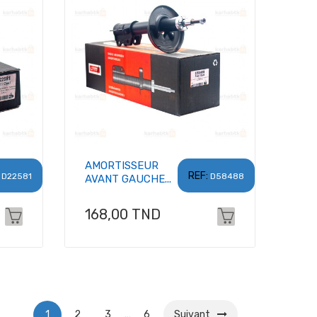
AMORTISSEUR
REF:
D22581
D58488
AVANT GAUCHE...
Prix
168,00 TND
1
2
3
…
6
Suivant