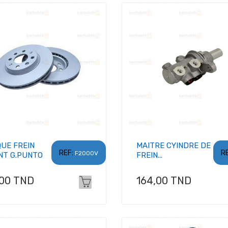
QUE FREIN
MAITRE CYINDRE DE
REF:
RE
F2000V
NT G.PUNTO
FREIN...
x
Prix
,00 TND
164,00 TND