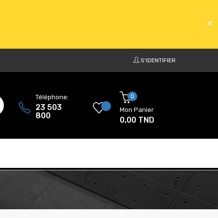
S'IDENTIFIER
ATS
0
Téléphone:
23 503
Mon Panier
800
0,00 TND
ATS