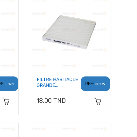
FILTRE HABITACLE
EF:
REF:
L061
HB179
GRANDE...
Prix
18,00 TND