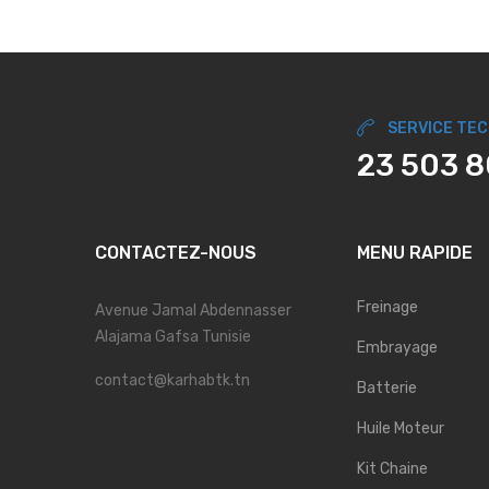
SERVICE TE
23 503 
CONTACTEZ-NOUS
MENU RAPIDE
Freinage
Avenue Jamal Abdennasser
Alajama Gafsa Tunisie
Embrayage
contact@karhabtk.tn
Batterie
Huile Moteur
Kit Chaine