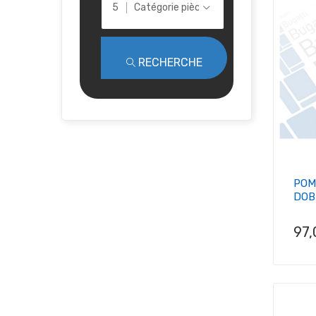
Catégorie pièce
RECHERCHE
POM
DOBL
Pri
97