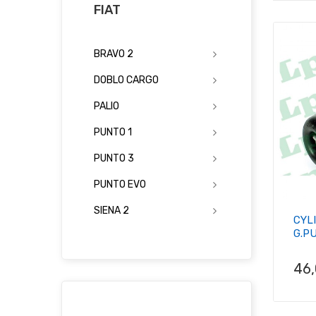
FIAT
BRAVO 2
DOBLO CARGO
PALIO
PUNTO 1
PUNTO 3
PUNTO EVO
SIENA 2
CYL
G.PU
Pri
46