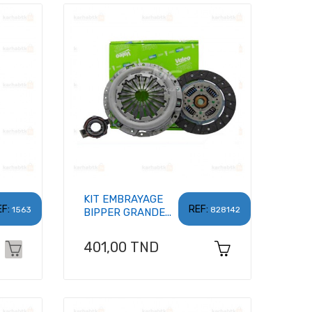
KIT EMBRAYAGE
F:
REF:
1563
828142
BIPPER GRANDE...
Prix
401,00 TND