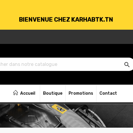
BIENVENUE CHEZ KARHABTK.TN
VRAISON GRATUITE À PARTIR DE 250DT D'ACH

BIENVENUE CHEZ KARHABTK.TN
Accueil
Boutique
Promotions
Contact
VRAISON GRATUITE À PARTIR DE 250DT D'ACH