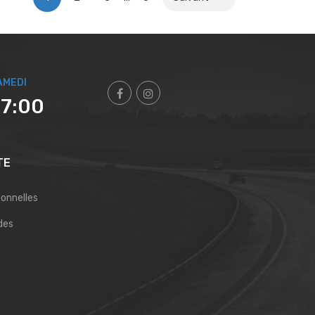
AMEDI
17:00
TE
sonnelles
des