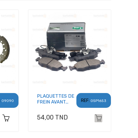
PLAQUETTES DE
:
REF:
09090
05P1653
FREIN AVANT...
Prix
54,00 TND