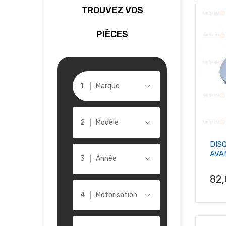
TROUVEZ VOS
PIÈCES
Marque
Modèle
DIS
AVA
Année
Pri
82
Motorisation