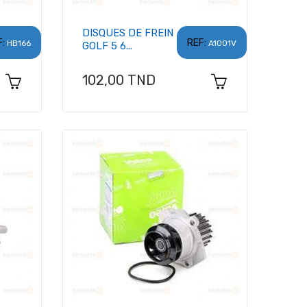
DISQUES DE FREIN
:
REF:
HB166
A1001V
GOLF 5 6...
Prix
102,00 TND