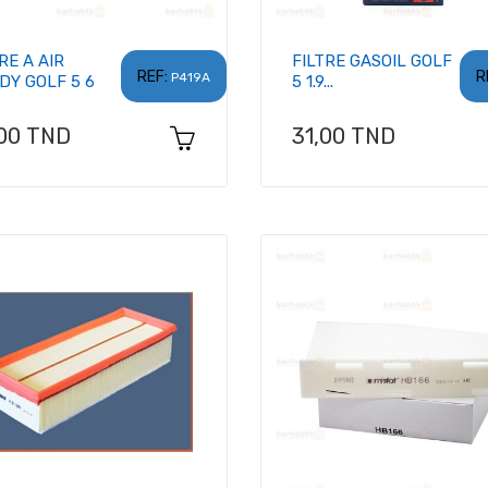
RE A AIR
FILTRE GASOIL GOLF
REF:
R
P419A
DY GOLF 5 6
5 1.9...
x
Prix
,00 TND
31,00 TND