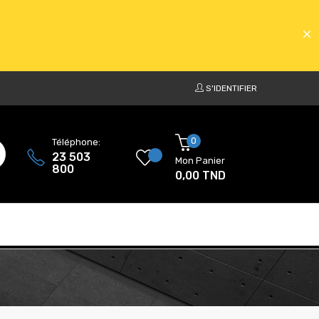
S'IDENTIFIER
ATS
0
Téléphone:
23 503
Mon Panier
800
0,00 TND
ATS