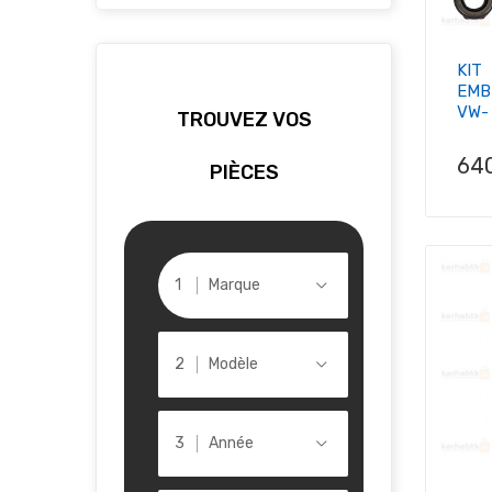
KIT
EMB
VW- 
TROUVEZ VOS
Pri
64
PIÈCES
Marque
Modèle
Année