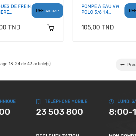
QUES DE FREIN
POMPE A EAU VW
REF:
REF
A1003P
ERE...
POLO 5/6 1.4...
x
Prix
,00 TND
105,00 TND
hage 13-24 de 43 article(s)
Pré
CHNIQUE
TÉLÉPHONE MOBILE
LUNDI S
800
23 503 800
8:00-