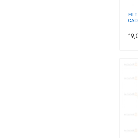
FILT
CAD
Pri
19,