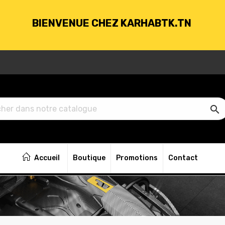
BIENVENUE CHEZ KARHABTK.TN
VRAISON GRATUITE À PARTIR DE 250DT D'ACH

BIENVENUE CHEZ KARHABTK.TN
Accueil
Boutique
Promotions
Contact
VRAISON GRATUITE À PARTIR DE 250DT D'ACH