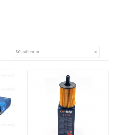

Sélectionner