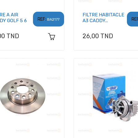
RE A AIR
FILTRE HABITACLE
REF:
REF
BA2177
DY GOLF 5 6
A3 CADDY...
x
Prix
00 TND
26,00 TND