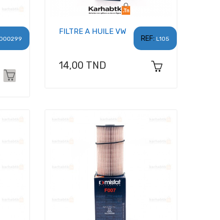
FILTRE A HUILE VW
REF:
000299
L105
Prix
14,00 TND