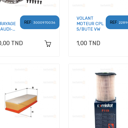
VOLANT
REF:
REF:
3000970036
2289
RAYAGE
MOTEUR CPL
AUDI-...
S/BUTE VW
x
Prix
0,00 TND
1,00 TND