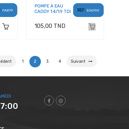
POMPE A EAU
:
REF:
PA879
506700
CADDY 1.4/1.9 TDI
Prix
105,00 TND
cédent
1
2
3
4
Suivant
AMEDI
17:00