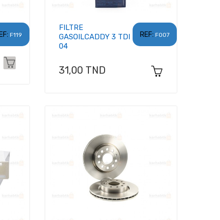
FILTRE
EF:
REF:
F119
F007
GASOILCADDY 3 TDI
04
Prix
31,00 TND