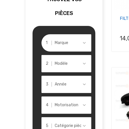
PIÈCES
FIL
Pri
14,
Marque
Modèle
Année
Motorisation
Catégorie pièce