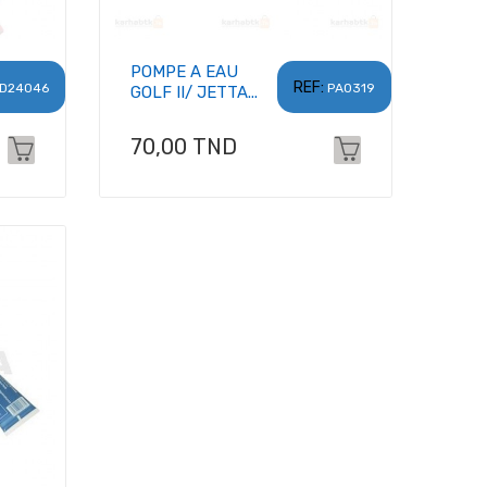
POMPE A EAU
REF:
D24046
PA0319
GOLF II/ JETTA...
Prix
70,00 TND