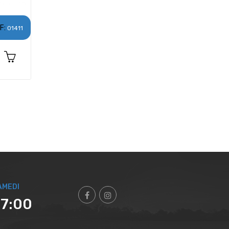
F:
01411
AMEDI
17:00