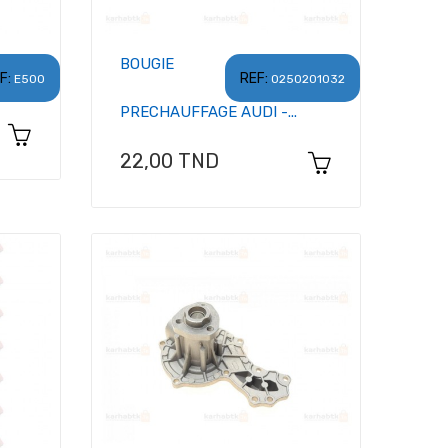
BOUGIE
F:
REF:
E500
0250201032
PRECHAUFFAGE AUDI -...
Prix
22,00 TND