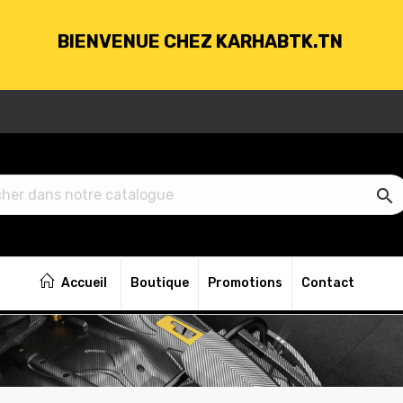
BIENVENUE CHEZ KARHABTK.TN
VRAISON GRATUITE À PARTIR DE 250DT D'ACH

BIENVENUE CHEZ KARHABTK.TN
Accueil
Boutique
Promotions
Contact
VRAISON GRATUITE À PARTIR DE 250DT D'ACH