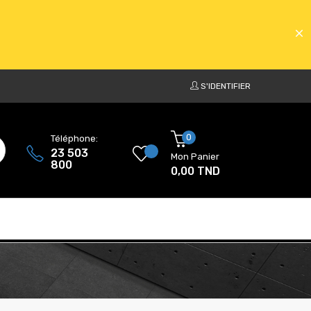
S'IDENTIFIER
ATS
0
Téléphone:
23 503
Mon Panier
800
0,00 TND
ATS