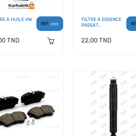
TRE A HUILE VW
FILTRE A ESSENCE
REF:
RE
L105
PASSAT...
x
Prix
00 TND
22,00 TND