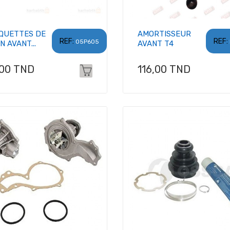
QUETTES DE
AMORTISSEUR
REF:
REF:
05P605
N AVANT...
AVANT T4
x
Prix
,00 TND
116,00 TND