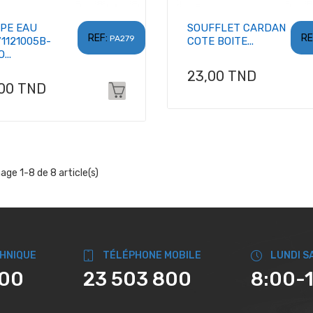
PE EAU
SOUFFLET CARDAN
REF:
RE
PA279
71121005B-
COTE BOITE...
...
Prix
23,00 TND
x
,00 TND
hage 1-8 de 8 article(s)
CHNIQUE
TÉLÉPHONE MOBILE
LUNDI S
800
23 503 800
8:00-