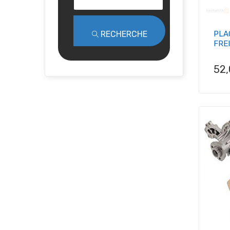
PLA
RECHERCHE
FREI
Pri
52