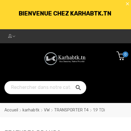
BIENVENUE CHEZ KARHABTK.TN
LIVRAISON GRATUITE À PARTIR DE
250DT D'ACHATS
0
BIENVENUE CHEZ KARHABTK.TN

LIVRAISON GRATUITE À PARTIR DE
250DT D'ACHATS
Accueil
karhabtk
VW
TRANSPORTER T4
1.9 TDi