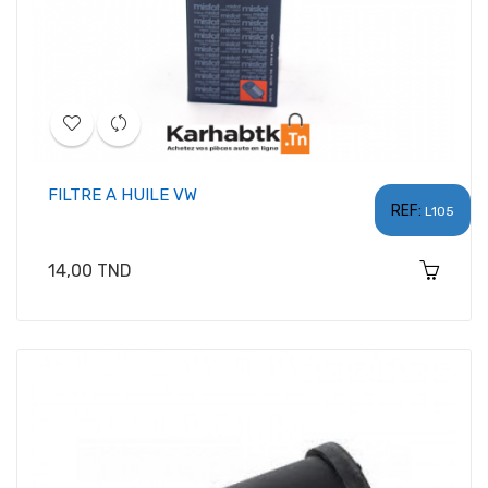
FILTRE A HUILE VW
REF:
L105
Prix
14,00 TND