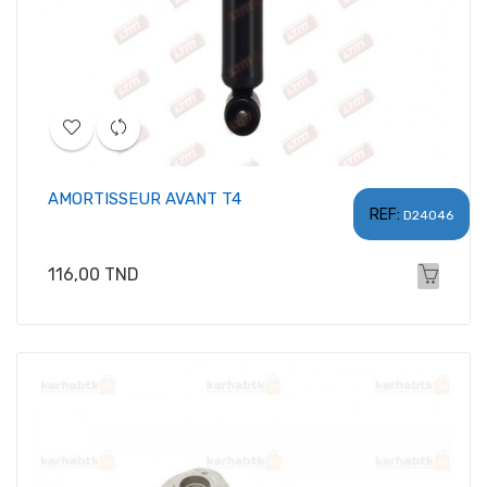
AMORTISSEUR AVANT T4
REF:
D24046
Prix
116,00 TND