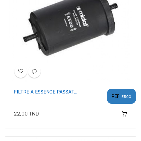
FILTRE A ESSENCE PASSAT...
REF:
E500
Prix
22,00 TND