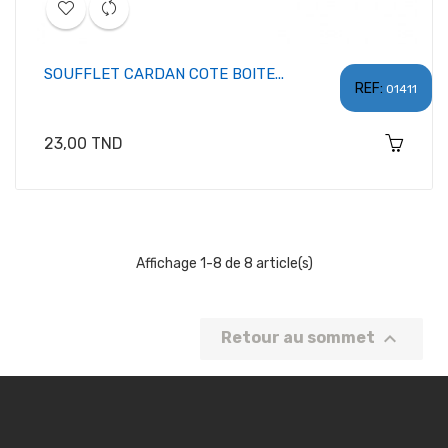
SOUFFLET CARDAN COTE BOITE...
REF:
01411
Prix
23,00 TND
Affichage 1-8 de 8 article(s)

Retour au sommet