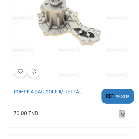
POMPE A EAU GOLF II/ JETTA...
REF:
PA0319
Prix
70,00 TND