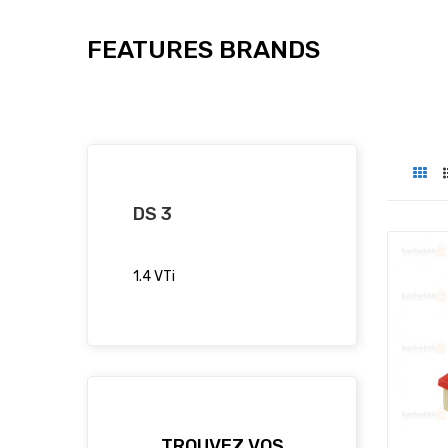
FEATURES BRANDS
DS 3
1.4 VTi
TROUVEZ VOS