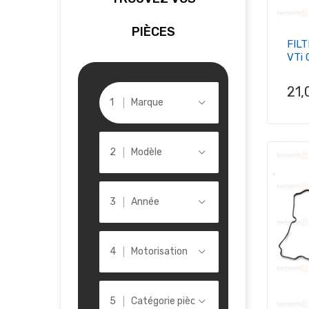
PIÈCES
FILT
VTi C
Pri
21,
Marque
Modèle
Année
Motorisation
Catégorie pièce