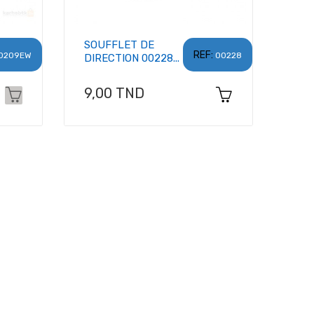
SOUFFLET DE
REF:
0209EW
00228
DIRECTION 00228...
Prix
9,00 TND