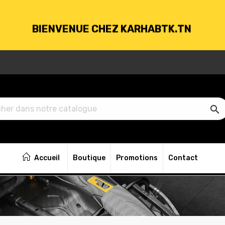
BIENVENUE CHEZ KARHABTK.TN
VRAISON GRATUITE À PARTIR DE 250DT D'ACH

BIENVENUE CHEZ KARHABTK.TN
Accueil
Boutique
Promotions
Contact
VRAISON GRATUITE À PARTIR DE 250DT D'ACH