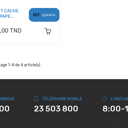
NT CACHE
REF:
0249F4
APE...
x
6,00 TND
hage 1-4 de 4 article(s)
CHNIQUE
TÉLÉPHONE MOBILE
LUNDI S
800
23 503 800
8:00-