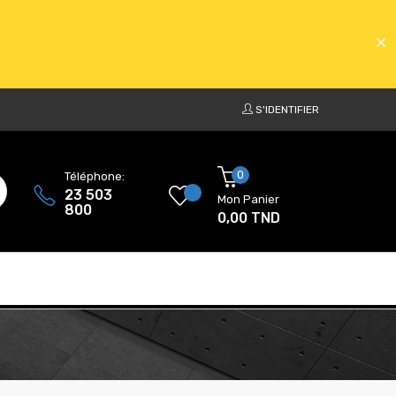
S'IDENTIFIER
ATS
0
Téléphone:
23 503
Mon Panier
800
0,00 TND
ATS