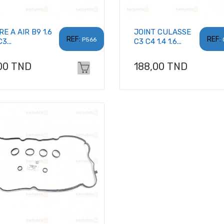
RE A AIR B9 1.6
JOINT CULASSE
REF:
REF:
P566
3...
C3 C4 1.4 1.6...
x
Prix
00 TND
188,00 TND