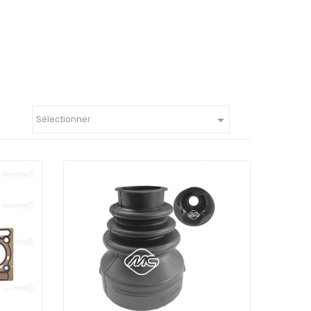

Sélectionner