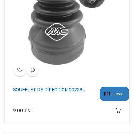
SOUFFLET DE DIRECTION 00228...
REF:
00228
Prix
9,00 TND