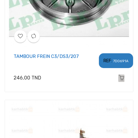
TAMBOUR FREIN C3/DS3/207
REF:
7D0691A
Prix
246,00 TND