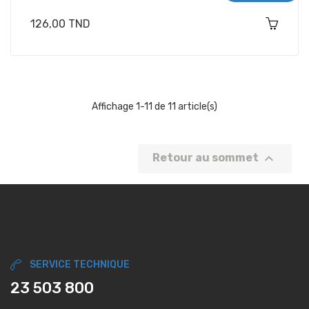
Prix
126,00 TND
Affichage 1-11 de 11 article(s)

Retour au sommet
SERVICE TECHNIQUE
23 503 800