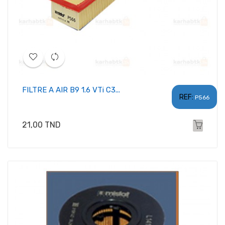
FILTRE A AIR B9 1.6 VTi C3...
REF:
P566
Prix
21,00 TND