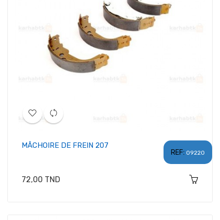
MÂCHOIRE DE FREIN 207
REF:
09220
Prix
72,00 TND