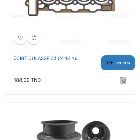
JOINT CULASSE C3 C4 1.4 1.6...
REF:
0209EW
Prix
188,00 TND