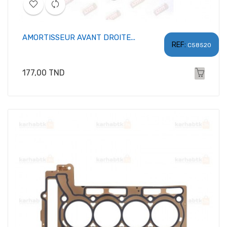
AMORTISSEUR AVANT DROITE...
REF:
C58520
Prix
177,00 TND