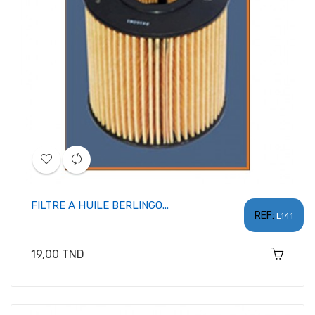
FILTRE A HUILE BERLINGO...
REF:
L141
Prix
19,00 TND