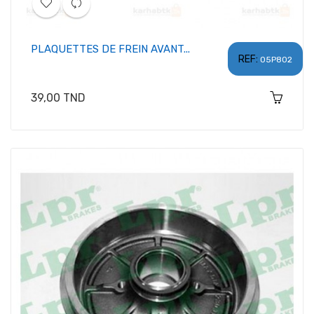
PLAQUETTES DE FREIN AVANT...
REF:
05P802
Prix
39,00 TND