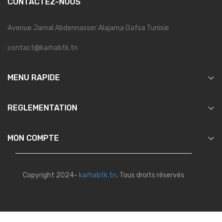
CONTACTEZ-NOUS
Avenue Jamal Abdennasser Alajama Gafsa Tunisie
contact@karhabtk.tn

MENU RAPIDE

REGLEMENTATION

MON COMPTE
Copyright 2024-
karhabtk.tn
. Tous droits réservés