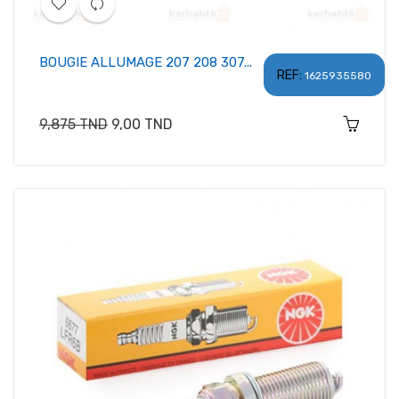
BOUGIE ALLUMAGE 207 208 307...
REF:
1625935580
Prix
Prix
9,875 TND
9,00 TND
habituel