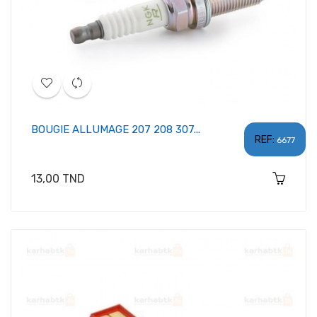
BOUGIE ALLUMAGE 207 208 307...
REF:
6677
Prix
13,00 TND