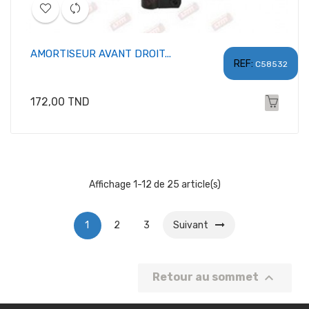
AMORTISEUR AVANT DROIT...
REF:
C58532
Prix
172,00 TND
Affichage 1-12 de 25 article(s)
1
2
3
Suivant

Retour au sommet