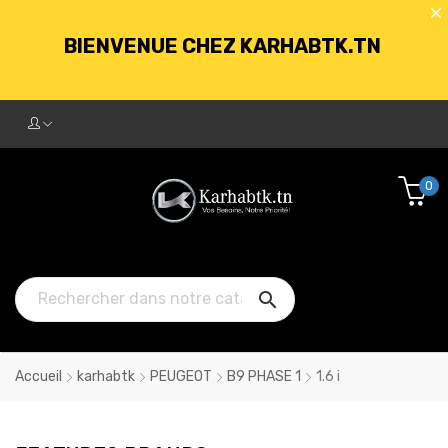
BIENVENUE CHEZ KARHABTK.TN
LIVRAISON GRATUITE À PARTIR DE
250DT D'ACHATS
0
BIENVENUE CHEZ KARHABTK.TN

LIVRAISON GRATUITE À PARTIR DE
250DT D'ACHATS
Accueil
karhabtk
PEUGEOT
B9 PHASE 1
1.6 i