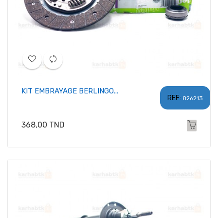
KIT EMBRAYAGE BERLINGO...
REF:
826213
Prix
368,00 TND