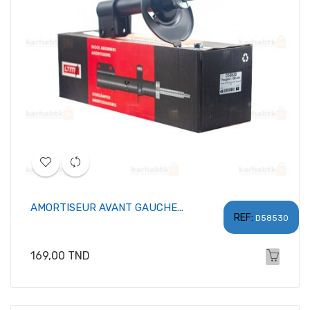
AMORTISEUR AVANT GAUCHE...
REF:
D58530
Prix
169,00 TND