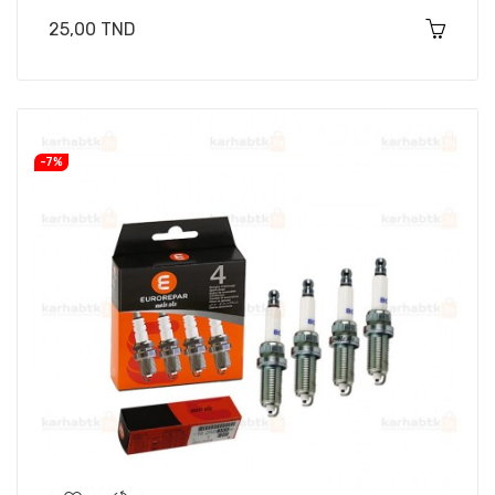
Prix
25,00 TND
-7%