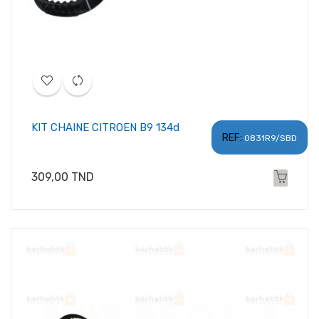
KIT CHAINE CITROEN B9 134d
REF:
0831R9/SBD
Prix
309,00 TND