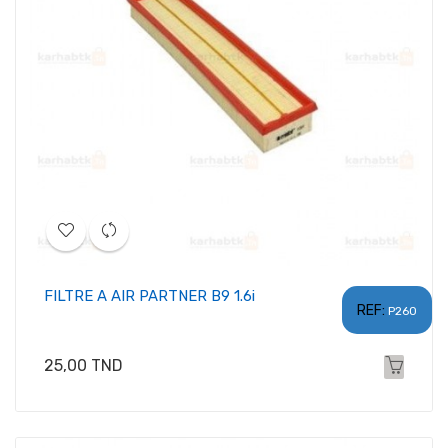
FILTRE A AIR PARTNER B9 1.6i
REF:
P260
Prix
25,00 TND