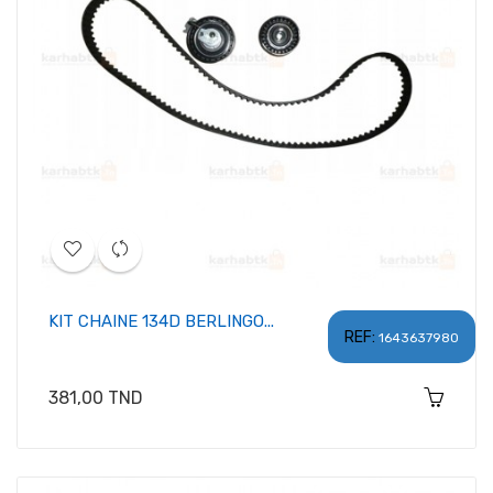
KIT CHAINE 134D BERLINGO...
REF:
1643637980
Prix
381,00 TND