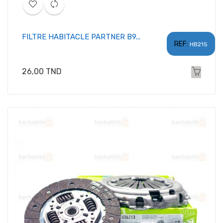
FILTRE HABITACLE PARTNER B9...
REF:
HB215
Prix
26,00 TND