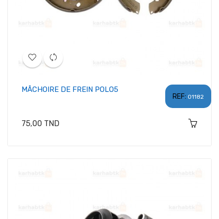
MÂCHOIRE DE FREIN POLO5
REF:
01182
Prix
75,00 TND