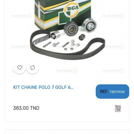
KIT CHAINE POLO 7 GOLF 6...
REF:
TB0190K
Prix
383,00 TND