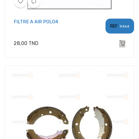
FILTRE A AIR POLO4
REF:
R464
Prix
28,00 TND