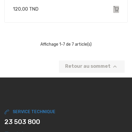
Prix
120,00 TND
Affichage 1-7 de 7 article(s)

Retour au sommet
SERVICE TECHNIQUE
23 503 800