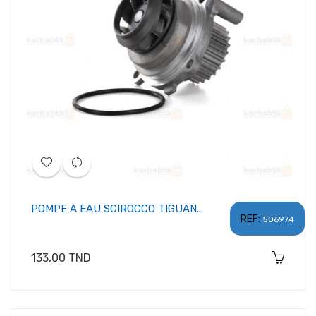
POMPE A EAU SCIROCCO TIGUAN...
REF:
506974
Prix
133,00 TND