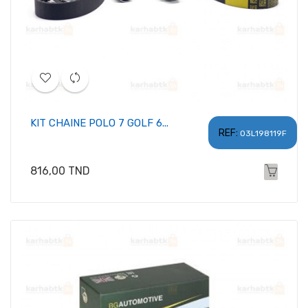
KIT CHAINE POLO 7 GOLF 6...
REF:
03L198119F
Prix
816,00 TND