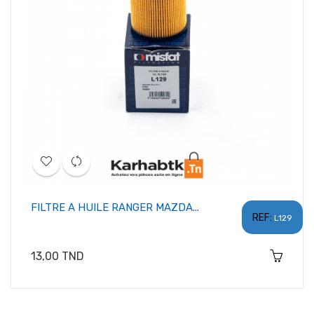
FILTRE A HUILE RANGER MAZDA...
REF:
L129
Prix
13,00 TND