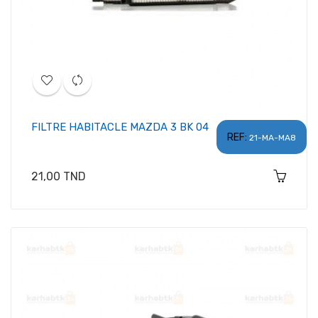
FILTRE HABITACLE MAZDA 3 BK 04
REF:
21-MA-MA8
Prix
21,00 TND