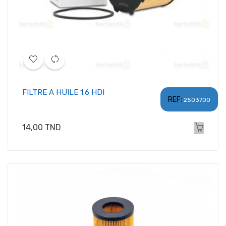
FILTRE A HUILE 1.6 HDI
REF:
2503700
Prix
14,00 TND