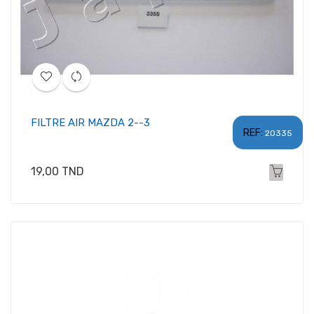
FILTRE AIR MAZDA 2--3
REF:
20335
Prix
19,00 TND