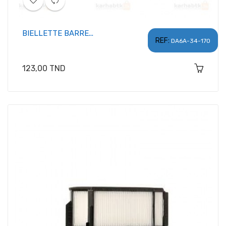
BIELLETTE BARRE...
REF:
DA6A-34-170
Prix
123,00 TND