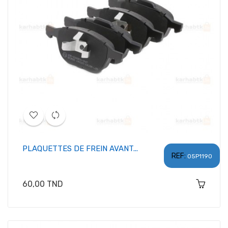
PLAQUETTES DE FREIN AVANT...
REF:
05P1190
Prix
60,00 TND