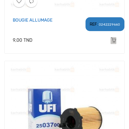
BOUGIE ALLUMAGE
REF:
0242229660
Prix
9,00 TND