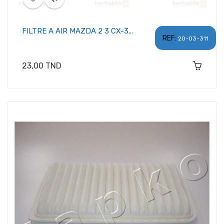
FILTRE A AIR MAZDA 2 3 CX-3...
REF:
20-03-311
Prix
23,00 TND