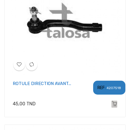
ROTULE DIRECTION AVANT...
REF:
4207518
Prix
45,00 TND