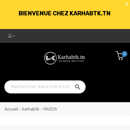
LIVRAISON GRATUITE À PARTIR DE
250DT D'ACHATS
BIENVENUE CHEZ KARHABTK.TN
0
LIVRAISON GRATUITE À PARTIR DE
250DT D'ACHATS

Accueil
karhabtk
MAZDA