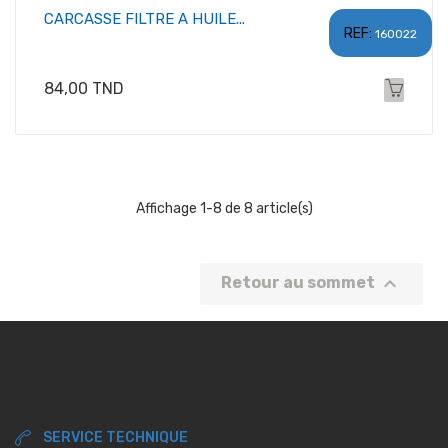
CARCASSE FILTRE A HUILE...
REF:
160022
Prix
84,00 TND
Affichage 1-8 de 8 article(s)

Retour au sommet
SERVICE TECHNIQUE