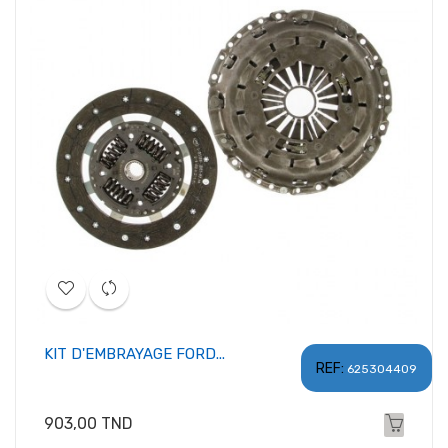
KIT D'EMBRAYAGE FORD...
REF:
625304409
Prix
903,00 TND