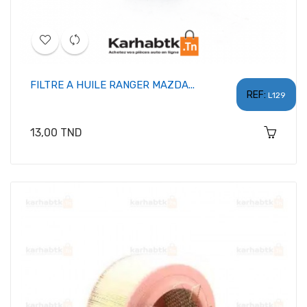
FILTRE A HUILE RANGER MAZDA...
REF:
L129
Prix
13,00 TND