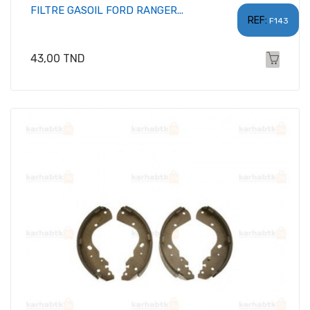
FILTRE GASOIL FORD RANGER...
REF:
F143
Prix
43,00 TND