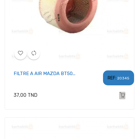
FILTRE A AIR MAZDA BT50...
REF:
20345
Prix
37,00 TND