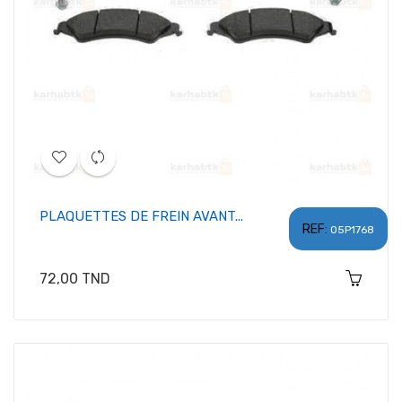
PLAQUETTES DE FREIN AVANT...
REF:
05P1768
Prix
72,00 TND