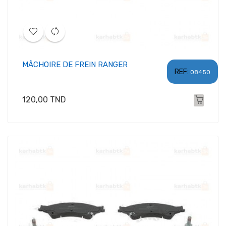
MÂCHOIRE DE FREIN RANGER
REF:
08450
Prix
120,00 TND