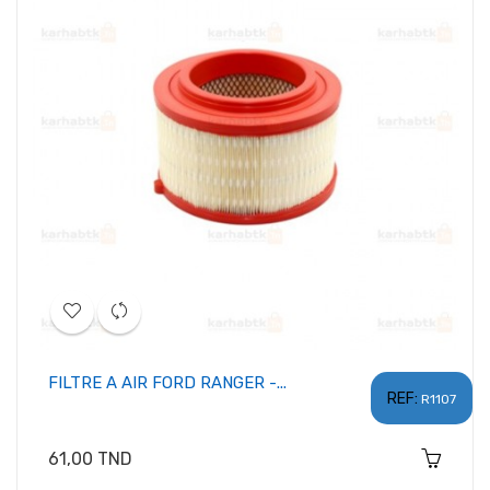
FILTRE A AIR FORD RANGER -...
REF:
R1107
Prix
61,00 TND