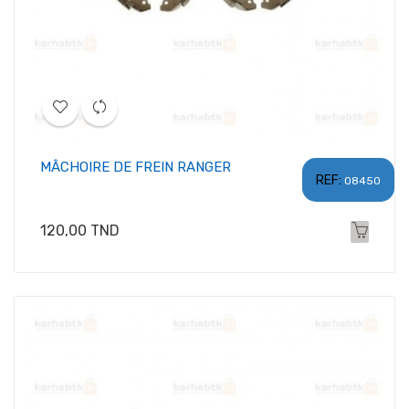
MÂCHOIRE DE FREIN RANGER
REF:
08450
Prix
120,00 TND