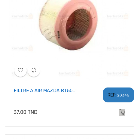
FILTRE A AIR MAZDA BT50...
REF:
20345
Prix
37,00 TND