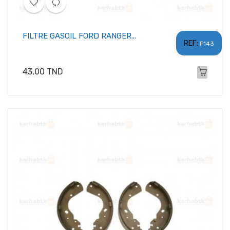
FILTRE GASOIL FORD RANGER...
REF:
F143
Prix
43,00 TND