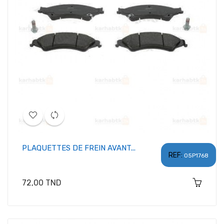
PLAQUETTES DE FREIN AVANT...
REF:
05P1768
Prix
72,00 TND