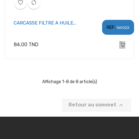
CARCASSE FILTRE A HUILE...
REF:
160022
Prix
84,00 TND
Affichage 1-8 de 8 article(s)

Retour au sommet