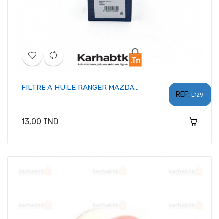
FILTRE A HUILE RANGER MAZDA...
REF:
L129
Prix
13,00 TND