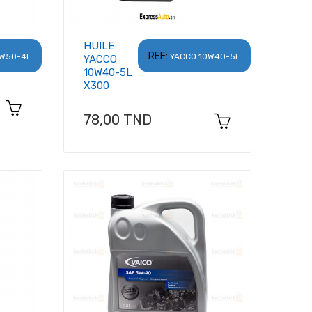
HUILE
REF:
0W50-4L
YACCO 10W40-5L
YACCO
10W40-5L
X300
Prix
78,00 TND