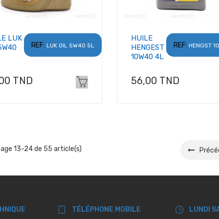
LE LUK
HUILE
REF:
REF:
LUK OIL 5W40 5L
HENGST 1
 5W40
HENGEST
10W40 4L
x
Prix
,00 TND
56,00 TND
hage 13-24 de 55 article(s)
Précé
CHNIQUE
TÉLÉPHONE MOBILE
LUNDI S