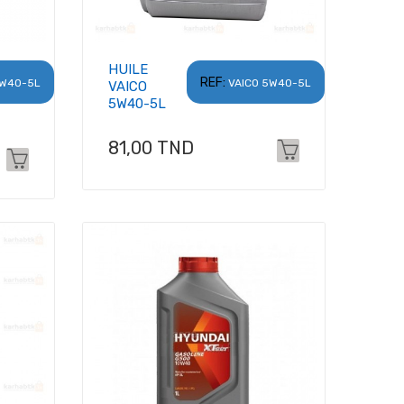
HUILE
REF:
5W40-5L
VAICO 5W40-5L
VAICO
5W40-5L
Prix
81,00 TND