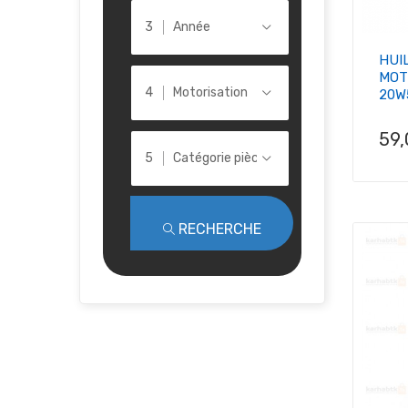
Année
HUI
MOT
Motorisation
20W
Pri
59
Catégorie pièce
RECHERCHE