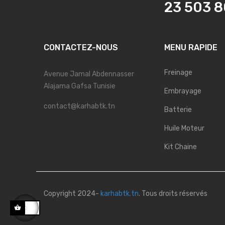
23 503 
CONTACTEZ-NOUS
MENU RAPIDE
Freinage
Avenue Jamal Abdennasser
Alajama Gafsa Tunisie
Embrayage
contact@karhabtk.tn
Batterie
Huile Moteur
Kit Chaine
Copyright 2024-
karhabtk.tn
. Tous droits réservés