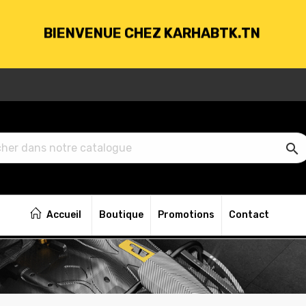
BIENVENUE CHEZ KARHABTK.TN
VRAISON GRATUITE À PARTIR DE 250DT D'ACH

BIENVENUE CHEZ KARHABTK.TN
Accueil
Boutique
Promotions
Contact
VRAISON GRATUITE À PARTIR DE 250DT D'ACH