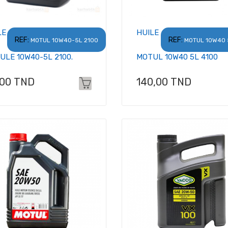
LE
HUILE
REF:
REF:
MOTUL 10W40-5L 2100
MOTUL 10W40 
ULE 10W40-5L 2100.
MOTUL 10W40 5L 4100
x
Prix
,00 TND
140,00 TND