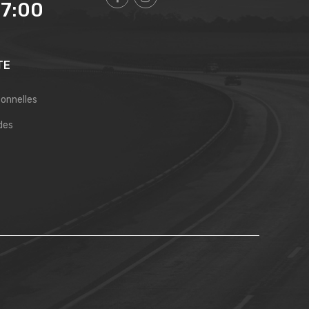
17:00
TE
sonnelles
des