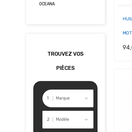
OCEANA
HUI
MOT
Pri
94
TROUVEZ VOS
PIÈCES
Marque
Modèle