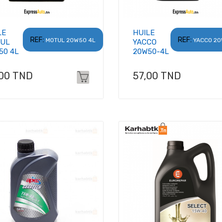
LE
HUILE
REF:
REF:
MOTUL 20W50 4L
YACCO 2
UL
YACCO
50 4L
20W50-4L
x
Prix
,00 TND
57,00 TND