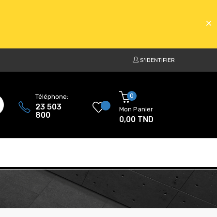
S'IDENTIFIER
ATS
0
Téléphone:
23 503
Mon Panier
800
0,00 TND
ATS