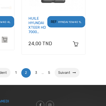
HUILE
REF:
0W40 4L
HYNDAI 10W40 1L
HYUNDAI
XTEER HD
7000...
Prix
24,00 TND
dent
1
2
3
…
5
Suivant
AMEDI