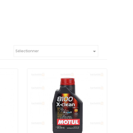

Sélectionner