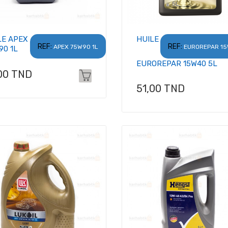
LE APEX
HUILE
REF:
REF:
APEX 75W90 1L
EUROREPAR 1
90 1L
EUROREPAR 15W40 5L
x
00 TND
Prix
51,00 TND