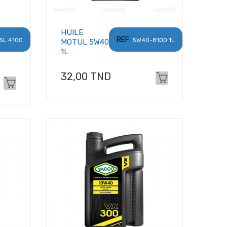
HUILE
REF:
5L 4100
5W40-8100 1L
MOTUL 5W40
1L
Prix
32,00 TND