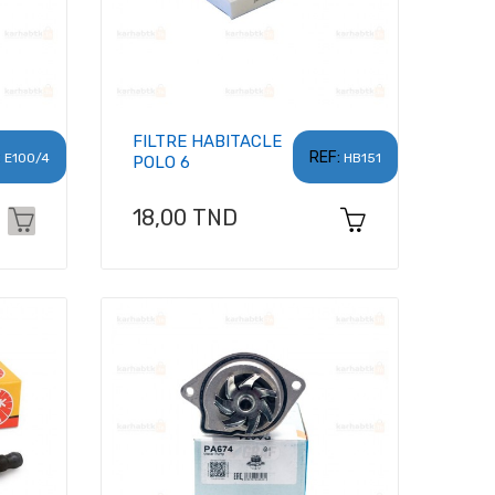
FILTRE HABITACLE
:
REF:
E100/4
HB151
POLO 6
Prix
18,00 TND