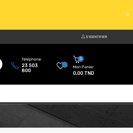
S'IDENTIFIER
ATS
0
Téléphone:
23 503
Mon Panier
800
0,00 TND
ATS