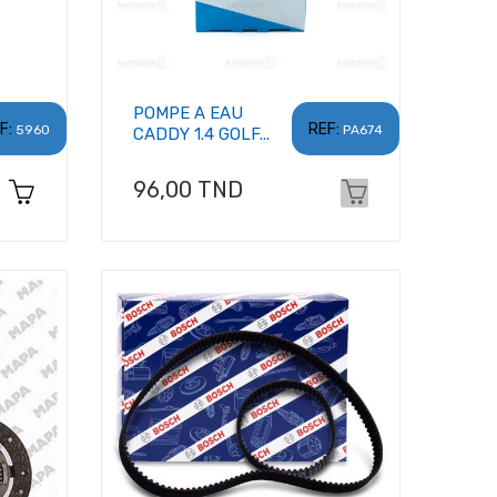
POMPE A EAU
F:
REF:
5960
PA674
CADDY 1.4 GOLF...
Prix
96,00 TND