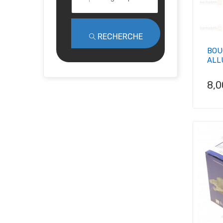
RECHERCHE
BOU
ALL
Pri
8,