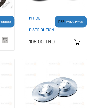
KIT DE
REF:
200000
1987949190
DISTRIBUTION...
Prix
108,00 TND