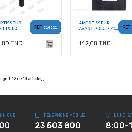
RTISSEUR
AMORTISSEUR
REF:
REF:
C28522
NT POLO
AVANT POLO 7 A1...
x
Prix
4,00 TND
142,00 TND
hage 1-12 de 14 article(s)
CHNIQUE
TÉLÉPHONE MOBILE
LUNDI S
800
23 503 800
8:00-