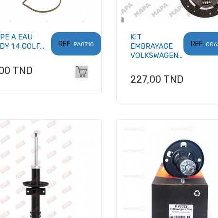
PE A EAU
KIT
REF:
REF:
PA8710
006
Y 1.4 GOLF...
EMBRAYAGE
VOLKSWAGEN...
x
,00 TND
Prix
227,00 TND