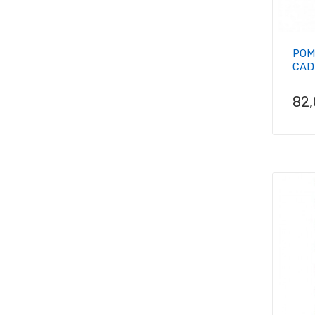
POM
CADD
Pri
82