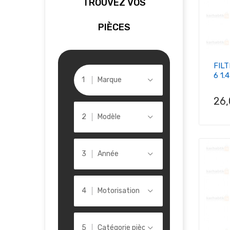
TROUVEZ VOS
PIÈCES
FILT
6 1.4
Marque
Pri
26
Modèle
Année
Motorisation
Catégorie pièce