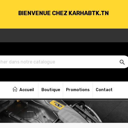
BIENVENUE CHEZ KARHABTK.TN
VRAISON GRATUITE À PARTIR DE 250DT D'ACH

BIENVENUE CHEZ KARHABTK.TN
Accueil
Boutique
Promotions
Contact
VRAISON GRATUITE À PARTIR DE 250DT D'ACH