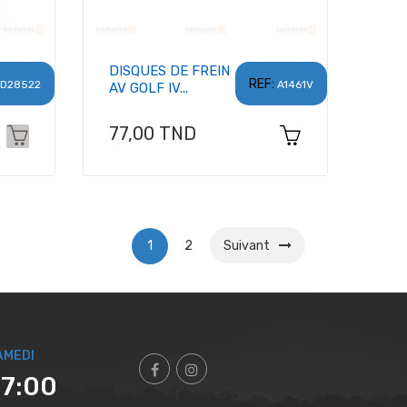
DISQUES DE FREIN
REF:
D28522
A1461V
AV GOLF IV...
Prix
77,00 TND
1
2
Suivant
AMEDI
17:00