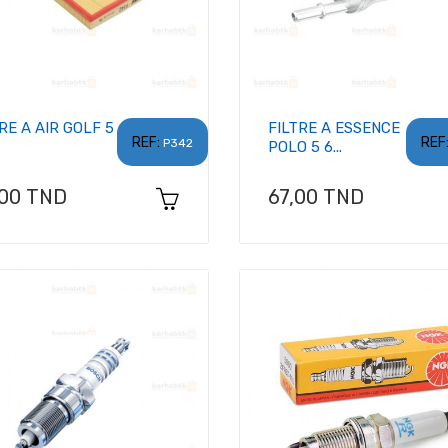
RE A AIR GOLF 5
FILTRE A ESSENCE
REF:
REF
P342
POLO 5 6...
x
Prix
,00 TND
67,00 TND