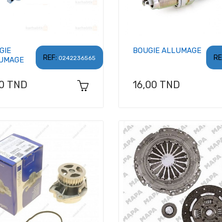
GIE
BOUGIE ALLUMAGE
REF:
RE
0242236565
UMAGE
x
Prix
00 TND
16,00 TND