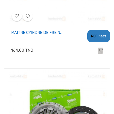
MAITRE CYINDRE DE FREIN...
REF:
1563
Prix
164,00 TND