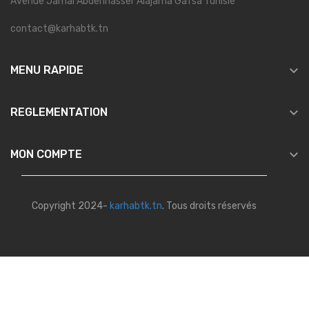
Avenue Jamal Abdennasser Alajama Gafsa Tunisie
contact@karhabtk.tn

MENU RAPIDE

REGLEMENTATION

MON COMPTE
Copyright 2024-
karhabtk.tn
. Tous droits réservés