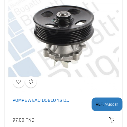
POMPE A EAU DOBLO 1.3 D...
REF:
PA10031
Prix
97,00 TND