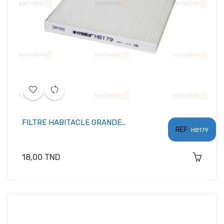
FILTRE HABITACLE GRANDE...
REF:
HB179
Prix
18,00 TND