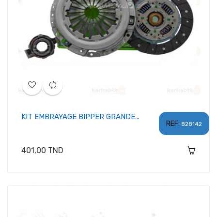
KIT EMBRAYAGE BIPPER GRANDE...
REF:
828142
Prix
401,00 TND