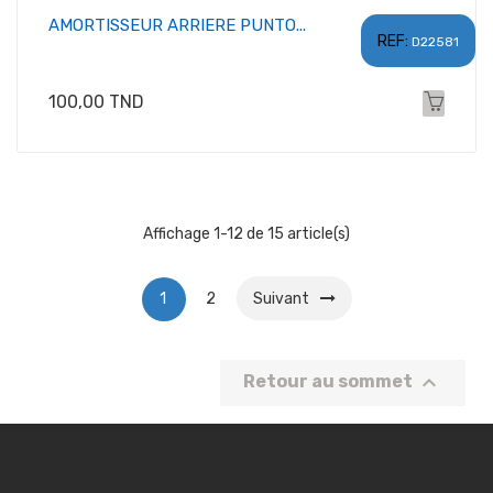
AMORTISSEUR ARRIERE PUNTO...
REF:
D22581
Prix
100,00 TND
Affichage 1-12 de 15 article(s)
1
2
Suivant

Retour au sommet