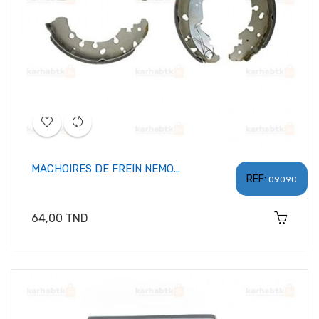
MACHOIRES DE FREIN NEMO...
REF:
09090
Prix
64,00 TND