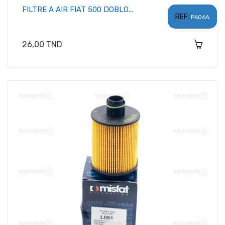
FILTRE A AIR FIAT 500 DOBLO...
REF:
P606A
Prix
26,00 TND