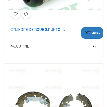
CYLINDRE DE ROUE G.PUNTO -...
REF:
4836
Prix
46,00 TND