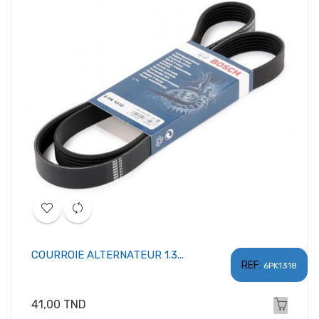
COURROIE ALTERNATEUR 1.3...
REF:
6PK1318
Prix
41,00 TND