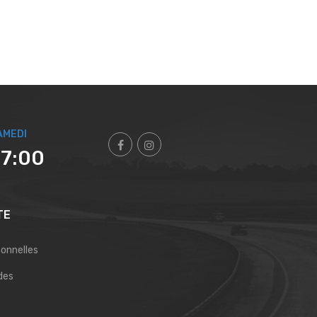
AMEDI
17:00
TE
sonnelles
des