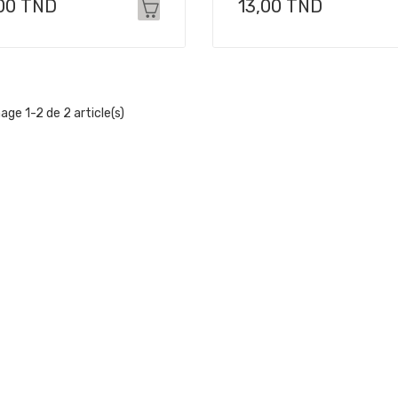
x
Prix
00 TND
13,00 TND
hage 1-2 de 2 article(s)