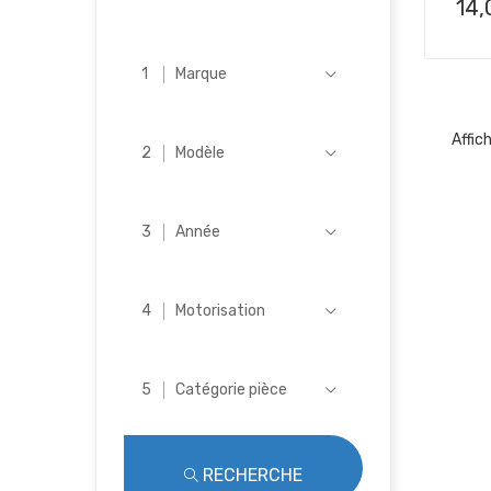
Pri
14,
Marque
Affic
Modèle
Année
Motorisation
Catégorie pièce
RECHERCHE