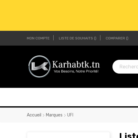
MON COMPTE
LISTE DE SOUHAITS
COMPARER
LI
LI
Accueil
Marques
UFI
List