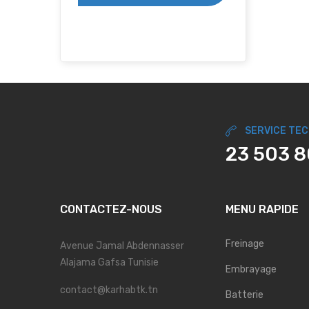
SERVICE TE
23 503 
CONTACTEZ-NOUS
MENU RAPIDE
Freinage
Avenue Jamal Abdennasser
Alajama Gafsa Tunisie
Embrayage
contact@karhabtk.tn
Batterie