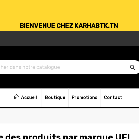
BIENVENUE CHEZ KARHABTK.TN
VRAISON GRATUITE À PARTIR DE 250DT D'ACH

BIENVENUE CHEZ KARHABTK.TN
Accueil
Boutique
Promotions
Contact
VRAISON GRATUITE À PARTIR DE 250DT D'ACH
e des produits par marque UFI