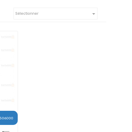

Sélectionner
506000