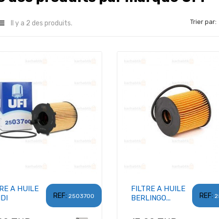
Trier par:
Il y a 2 des produits.
RE A HUILE
FILTRE A HUILE
REF:
REF:
2503700
2
HDI
BERLINGO...