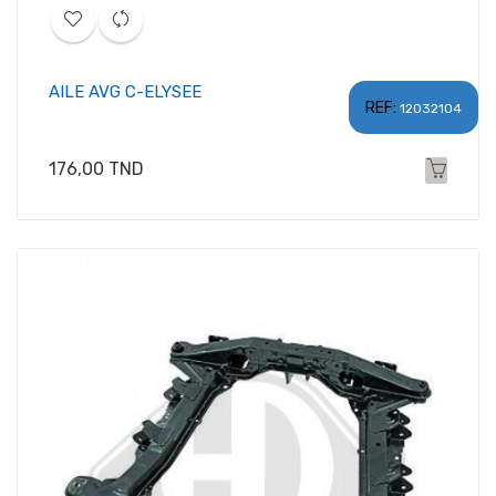
AILE AVG C-ELYSEE
REF:
12032104
Prix
176,00 TND