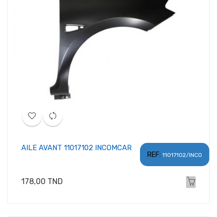
AILE AVANT 11017102 INCOMCAR
REF:
11017102/INCO
Prix
178,00 TND