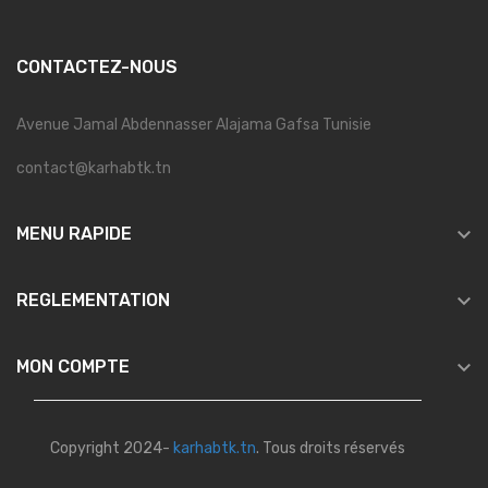
CONTACTEZ-NOUS
Avenue Jamal Abdennasser Alajama Gafsa Tunisie
contact@karhabtk.tn

MENU RAPIDE

REGLEMENTATION

MON COMPTE
Copyright 2024-
karhabtk.tn
. Tous droits réservés