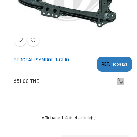
BERCEAU SYMBOL 1-CLIO...
REF:
11008123
Prix
651,00 TND
Affichage 1-4 de 4 article(s)