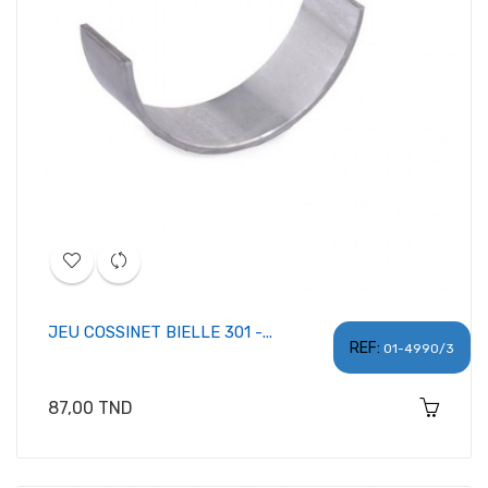
JEU COSSINET BIELLE 301 -...
REF:
01-4990/3
Prix
87,00 TND