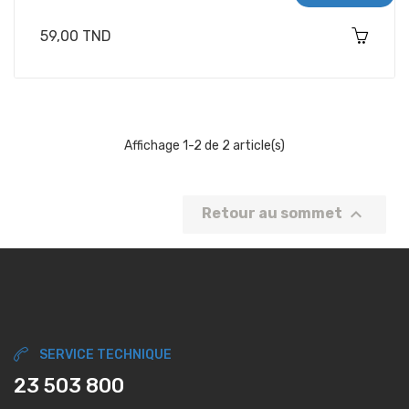
Prix
59,00 TND
Affichage 1-2 de 2 article(s)

Retour au sommet
SERVICE TECHNIQUE
23 503 800