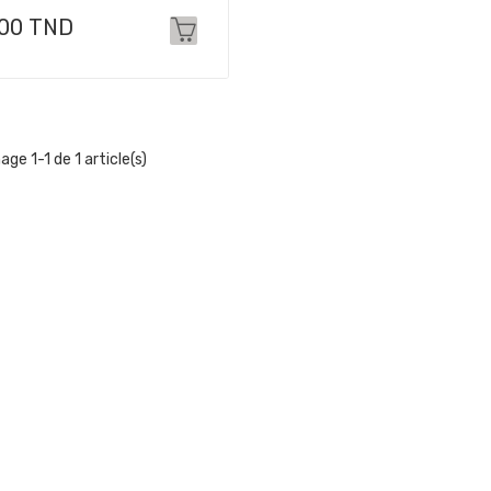
x
,00 TND
age 1-1 de 1 article(s)