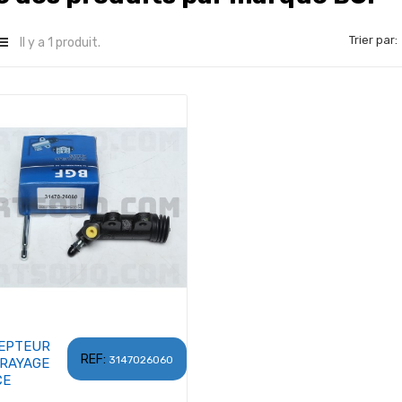
Trier par:
Il y a 1 produit.
EPTEUR
REF:
3147026060
RAYAGE
CE