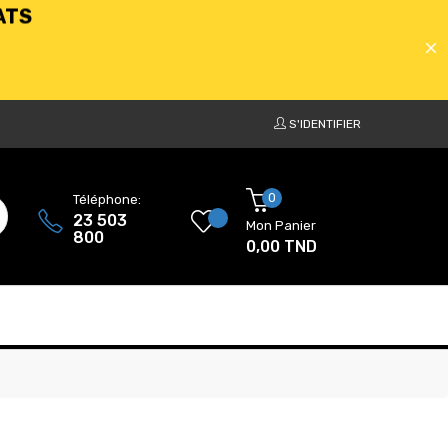
S'IDENTIFIER
ATS
0
Téléphone:
23 503
Mon Panier
800
0,00 TND
ATS