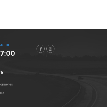
AMEDI
17:00
TE
sonnelles
des