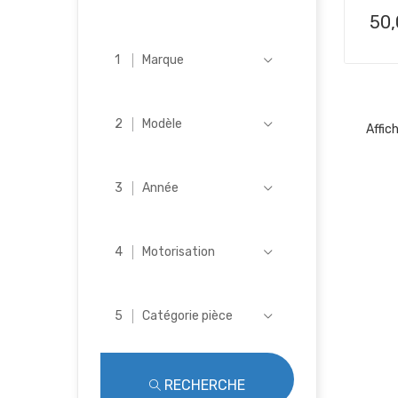
Pri
50
Marque
Modèle
Affich
Année
Motorisation
Catégorie pièce
RECHERCHE