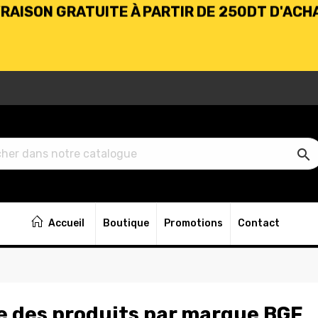
BIENVENUE CHEZ KARHABTK.TN
VRAISON GRATUITE À PARTIR DE 250DT D'ACH

BIENVENUE CHEZ KARHABTK.TN
Accueil
Boutique
Promotions
Contact
VRAISON GRATUITE À PARTIR DE 250DT D'ACH
e des produits par marque BGF