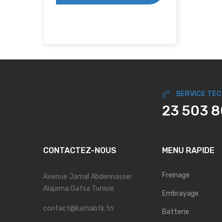
SERVICE TE
23 503 
CONTACTEZ-NOUS
MENU RAPIDE
Freinage
Avenue Jamal Abdennasser
Alajama Gafsa Tunisie
Embrayage
contact@karhabtk.tn
Batterie