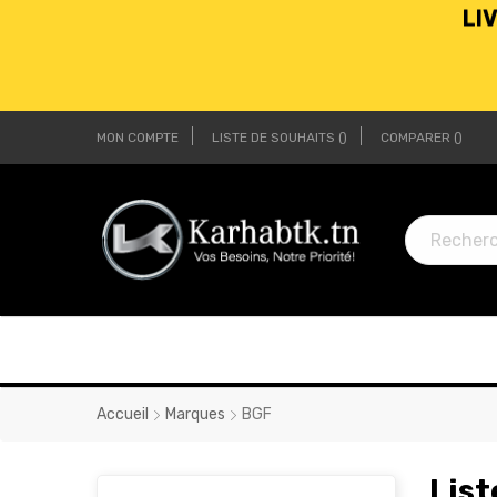
MON COMPTE
LISTE DE SOUHAITS
COMPARER
LI
LI
Accueil
Marques
BGF
List